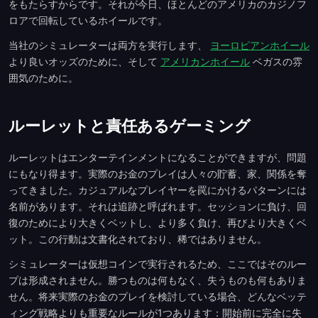
をもたらすからです。それが今日、ほとんどのアメリカのカジノフ
ロアで回転しているホイールです。
当社のシミュレーターは両方を実行します、
ヨーロピアンホイール
より良いオッズのために、そして
アメリカンホイール
ベガスの雰
囲気のために。
ルーレットと責任あるゲーミング
ルーレットはエンターテインメントになることができますが、問題
にもなり得ます。実際のお金のプレイは人々の貯蓄、家、関係を奪
ってきました。カジュアルなプレイヤーを罠にかけるパターンには
名前があります。それは追跡と呼ばれます。セッションに負け、回
復のためにより大きくベットし、より多く負け、再びより大きくベ
ット。この行動は文書化されており、稀ではありません。
シミュレーターは仮想コインで実行されるため、ここではそのルー
プは形成されません。勝つものは何もなく、失うものも何もありま
せん。将来実際のお金のプレイを検討している場合、どんなベッテ
ィング戦略よりも重要なルールが1つあります：開始前に完全に失