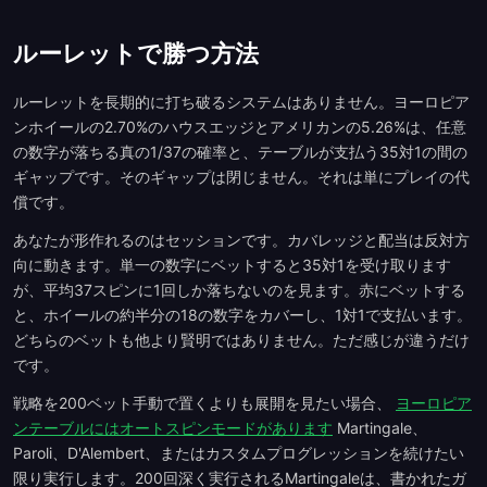
ルーレットで勝つ方法
ルーレットを長期的に打ち破るシステムはありません。ヨーロピア
ンホイールの2.70%のハウスエッジとアメリカンの5.26%は、任意
の数字が落ちる真の1/37の確率と、テーブルが支払う35対1の間の
ギャップです。そのギャップは閉じません。それは単にプレイの代
償です。
あなたが形作れるのはセッションです。カバレッジと配当は反対方
向に動きます。単一の数字にベットすると35対1を受け取ります
が、平均37スピンに1回しか落ちないのを見ます。赤にベットする
と、ホイールの約半分の18の数字をカバーし、1対1で支払います。
どちらのベットも他より賢明ではありません。ただ感じが違うだけ
です。
戦略を200ベット手動で置くよりも展開を見たい場合、
ヨーロピア
ンテーブルにはオートスピンモードがあります
Martingale、
Paroli、D'Alembert、またはカスタムプログレッションを続けたい
限り実行します。200回深く実行されるMartingaleは、書かれたガ