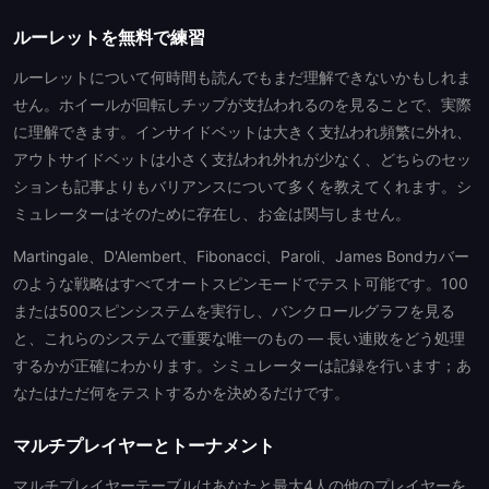
ルーレットを無料で練習
ルーレットについて何時間も読んでもまだ理解できないかもしれま
せん。ホイールが回転しチップが支払われるのを見ることで、実際
に理解できます。インサイドベットは大きく支払われ頻繁に外れ、
アウトサイドベットは小さく支払われ外れが少なく、どちらのセッ
ションも記事よりもバリアンスについて多くを教えてくれます。シ
ミュレーターはそのために存在し、お金は関与しません。
Martingale、D'Alembert、Fibonacci、Paroli、James Bondカバー
のような戦略はすべてオートスピンモードでテスト可能です。100
または500スピンシステムを実行し、バンクロールグラフを見る
と、これらのシステムで重要な唯一のもの — 長い連敗をどう処理
するかが正確にわかります。シミュレーターは記録を行います；あ
なたはただ何をテストするかを決めるだけです。
マルチプレイヤーとトーナメント
マルチプレイヤーテーブルはあなたと最大4人の他のプレイヤーを