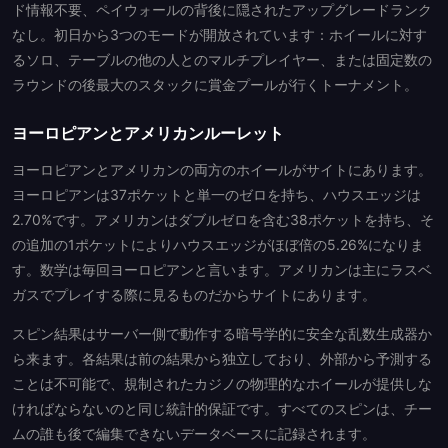
ド情報不要、ペイウォールの背後に隠されたアップグレードランク
なし。初日から3つのモードが開放されています：ホイールに対す
るソロ、テーブルの他の人とのマルチプレイヤー、または固定数の
ラウンドの後最大のスタックに賞金プールが行くトーナメント。
ヨーロピアンとアメリカンルーレット
ヨーロピアンとアメリカンの両方のホイールがサイトにあります。
ヨーロピアンは37ポケットと単一のゼロを持ち、ハウスエッジは
2.70%です。アメリカンはダブルゼロを含む38ポケットを持ち、そ
の追加の1ポケットによりハウスエッジがほぼ倍の5.26%になりま
す。数学は毎回ヨーロピアンと言います。アメリカンは主にラスベ
ガスでプレイする際に見るものだからサイトにあります。
スピン結果はサーバー側で動作する暗号学的に安全な乱数生成器か
ら来ます。各結果は前の結果から独立しており、外部から予測する
ことは不可能で、規制されたカジノの物理的なホイールが提供しな
ければならないのと同じ統計的保証です。すべてのスピンは、チー
ムの誰も後で編集できないデータベースに記録されます。