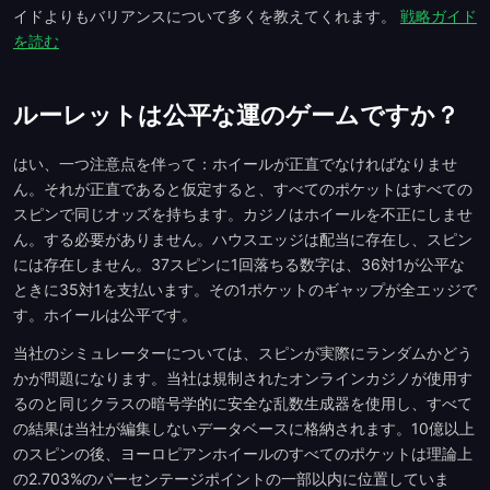
イドよりもバリアンスについて多くを教えてくれます。
戦略ガイド
を読む
ルーレットは公平な運のゲームですか？
はい、一つ注意点を伴って：ホイールが正直でなければなりませ
ん。それが正直であると仮定すると、すべてのポケットはすべての
スピンで同じオッズを持ちます。カジノはホイールを不正にしませ
ん。する必要がありません。ハウスエッジは配当に存在し、スピン
には存在しません。37スピンに1回落ちる数字は、36対1が公平な
ときに35対1を支払います。その1ポケットのギャップが全エッジで
す。ホイールは公平です。
当社のシミュレーターについては、スピンが実際にランダムかどう
かが問題になります。当社は規制されたオンラインカジノが使用す
るのと同じクラスの暗号学的に安全な乱数生成器を使用し、すべて
の結果は当社が編集しないデータベースに格納されます。10億以上
のスピンの後、ヨーロピアンホイールのすべてのポケットは理論上
の2.703%のパーセンテージポイントの一部以内に位置していま