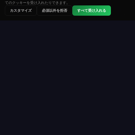
てのクッキーを受け入れたりできます。
⭐
🏆
👑
カスタマイズ
必須以外を拒否
すべて受け入れる
ランク戦
トーナメント
ランキング
ルーレット
Roulette Simulator
ウェブ上で最も長く運営されている無料ルーレット
プラットフォームのひとつ。仮想コインで楽しくプ
レイ。実際のお金なし。ダウンロード不要。
プレイ
リソース
サインアップ
遊び方
ルーレットテーブル
配当＆オッズ
トーナメント
ルーレットルール
コイン購入
戦略
VIPプログラム
ライブ統計