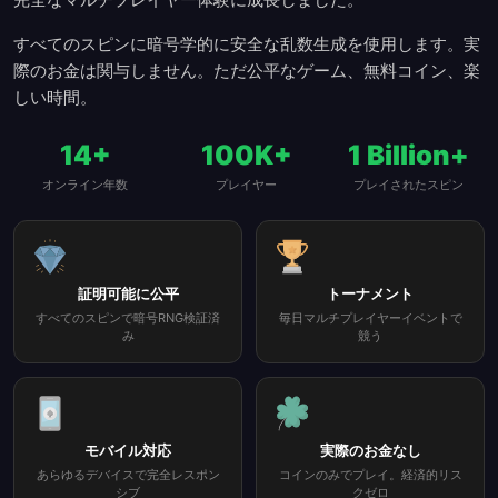
すべてのスピンに暗号学的に安全な乱数生成を使用します。実
際のお金は関与しません。ただ公平なゲーム、無料コイン、楽
しい時間。
14+
100K+
1 Billion+
オンライン年数
プレイヤー
プレイされたスピン
証明可能に公平
トーナメント
すべてのスピンで暗号RNG検証済
毎日マルチプレイヤーイベントで
み
競う
モバイル対応
実際のお金なし
あらゆるデバイスで完全レスポン
コインのみでプレイ。経済的リス
シブ
クゼロ