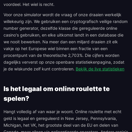
voordeel. Het wiel is recht.
Voor onze simulator wordt de vraag of onze draaien werkelijk
willekeurig zijn. We gebruiken een cryptografisch veilige random
number generator, dezelfde klasse die gereguleerde online
casino's gebruiken, en elke uitkomst landt in een database die
we nooit bewerken. Na meer dan een miljard draaien zit elk
vakje op het Europese wiel binnen een fractie van een
procentpunt van de theoretische 2,703%. Die cijfers worden
dagelijks ververst op onze openbare statistiekenpagina, zodat
je de wiskunde zelf kunt controleren.
Bekijk de live statistieken
Is het legaal om online roulette te
spelen?
Hangt volledig af van waar je woont. Online roulette met echt
geld is legaal en gereguleerd in New Jersey, Pennsylvania,
Michigan, het VK, het grootste deel van de EU en delen van
Canada, maar alleen via gelicentieerde operators. Andere regio's