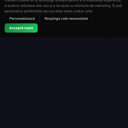
Folosim cookie-uri și tehnologii similare pentru a-ți îmbunătăți experiența,
a analiza utilizarea site-ului și a ne ajuta cu eforturile de marketing. Îți poți
personaliza preferințele sau accepta toate cookie-urile.
Personalizează
Respinge cele neesențiale
⭐
🏆
👑
Acceptă toate
Clasificat
Turnee
Clasamente
Ruletă
Roulette Simulator
Una dintre cele mai vechi platforme gratuite de
ruletă de pe web. Joacă pentru distracție cu
jetoane virtuale. Fără bani reali. Fără descărcări.
Joacă
Resurse
Înregistrare
Cum se joacă
Mese de ruletă
Plăți și șanse
Turnee
Regulile ruletei