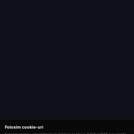
Folosim cookie-uri