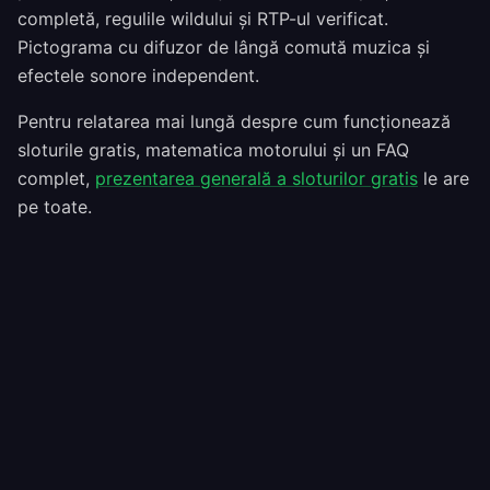
completă, regulile wildului și RTP-ul verificat.
Pictograma cu difuzor de lângă comută muzica și
efectele sonore independent.
Pentru relatarea mai lungă despre cum funcționează
sloturile gratis, matematica motorului și un FAQ
complet,
prezentarea generală a sloturilor gratis
le are
pe toate.