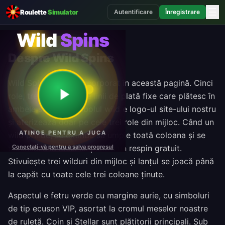
☰
Roulette
Simulator
Autentificare
Înregistrare
Wild
Spins
Despre Wild Spins
Wild Spins e slotul încorporat în această pagină. Cinci
role, trei rânduri, zece linii de plată fixe care plătesc în
ambele sensuri. Simbolul wild e logo-ul site-ului nostru
și aterizează doar pe cele trei role din mijloc. Când un
ATINGE PENTRU A JUCA
wild prinde, se extinde să umple toată coloana și se
blochează la locul lui pentru un respin gratuit.
Conectați-vă pentru a salva progresul
Stivuiește trei wilduri din mijloc și lanțul se joacă până
la capăt cu toate cele trei coloane ținute.
Aspectul e fetru verde cu margine aurie, cu simboluri
de tip ecuson VIP, asortat la cromul meselor noastre
de ruletă. Coin și Stellar sunt plătitorii principali. Sub