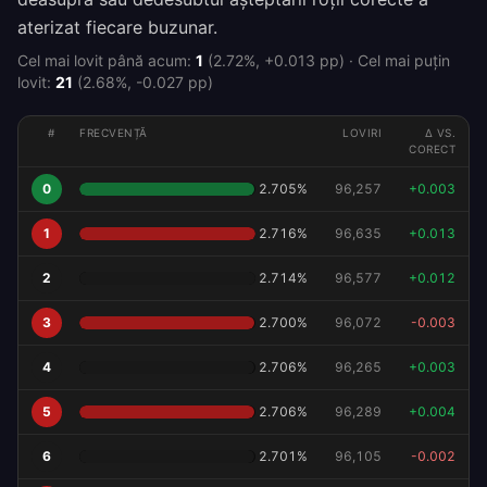
aterizat fiecare buzunar.
Cel mai lovit până acum:
1
(
2.72%
,
+
0.013
pp)
·
Cel mai puțin
lovit:
21
(
2.68%
,
-0.027
pp)
#
FRECVENȚĂ
LOVIRI
Δ VS.
CORECT
0
2.705
%
96,257
+
0.003
1
2.716
%
96,635
+
0.013
2
2.714
%
96,577
+
0.012
3
2.700
%
96,072
-0.003
4
2.706
%
96,265
+
0.003
5
2.706
%
96,289
+
0.004
6
2.701
%
96,105
-0.002