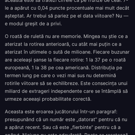
aceasta este să tratezi cifrele ca pe frunze de ceai. 7-
le a apărut cu 0,04 puncte procentuale mai mult decât
așteptat. Ar trebui să pariez pe el data viitoare? Nu —
e modul greșit de a privi.
O roată de ruletă nu are memorie. Mingea nu știe ce a
aterizat la rotirea anterioară, cu atât mai puțin ce a
aterizat în ultimele o sută de milioane. Fiecare buzunar
are aceleași șanse la fiecare rotire: 1 la 37 pe o roată
europeană, 1 la 38 pe cea americană. Distribuția pe
termen lung pe care o vezi mai sus nu determină
rotirile viitoare să se echilibreze. Este consecința unui
miliard de extrageri independente care se întâmplă să
urmeze aceeași probabilitate corectă.
Aceasta este eroarea jucătorului într-un paragraf:
presupunând că un număr este „datorat” pentru că nu
a apărut recent. Sau că este „fierbinte” pentru că a