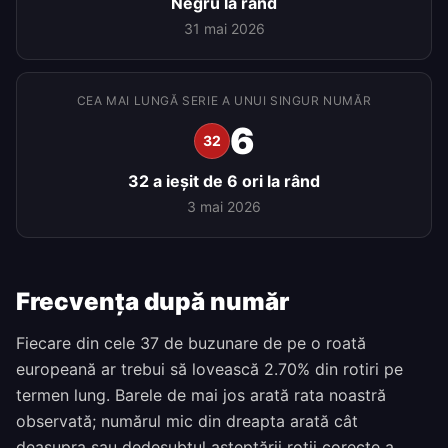
Negru la rând
31 mai 2026
CEA MAI LUNGĂ SERIE A UNUI SINGUR NUMĂR
6
32
32 a ieșit de 6 ori la rând
3 mai 2026
Frecvența după număr
Fiecare din cele 37 de buzunare de pe o roată
europeană ar trebui să lovească 2.70% din rotiri pe
termen lung. Barele de mai jos arată rata noastră
observată; numărul mic din dreapta arată cât
deasupra sau dedesubtul așteptării roții corecte a