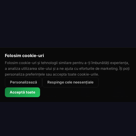
Folosim cookie-uri
Folosim cookie-uri și tehnologii similare pentru a-ți îmbunătăți experiența,
a analiza utilizarea site-ului și a ne ajuta cu eforturile de marketing. Îți poți
personaliza preferințele sau accepta toate cookie-urile.
Personalizează
Respinge cele neesențiale
⭐
🏆
👑
Acceptă toate
Clasificat
Turnee
Clasamente
Ruletă
Roulette Simulator