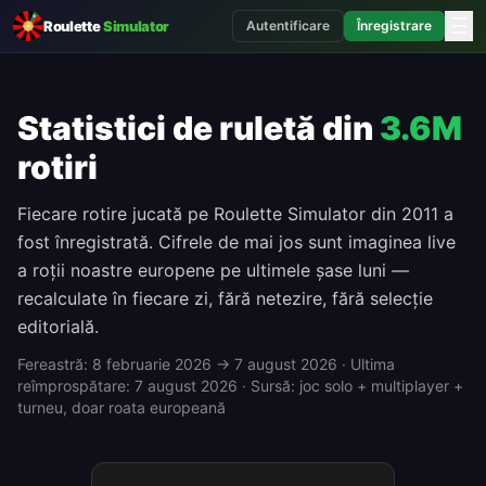
☰
Roulette
Simulator
Autentificare
Înregistrare
Statistici de ruletă din
3.6M
rotiri
Fiecare rotire jucată pe Roulette Simulator din 2011 a
fost înregistrată. Cifrele de mai jos sunt imaginea live
a roții noastre europene pe ultimele șase luni —
recalculate în fiecare zi, fără netezire, fără selecție
editorială.
Fereastră:
8 februarie 2026
→
7 august 2026
·
Ultima
reîmprospătare:
7 august 2026
·
Sursă: joc solo + multiplayer +
turneu, doar roata europeană