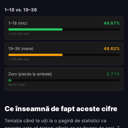
1–18 vs. 19–36
1–18 (mic)
48.67
%
1,731,759
rotiri
19–36 (mare)
48.62
%
1,729,986
rotiri
Zero (pierde la ambele)
2.71
%
96,257
rotiri
Ce înseamnă de fapt aceste cifre
Tentația când te uiți la o pagină de statistici ca