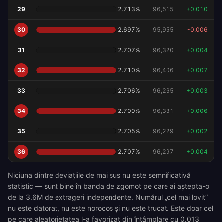
29
2.713
%
96,515
+
0.010
30
2.697
%
95,955
-0.006
31
2.707
%
96,320
+
0.004
32
2.710
%
96,406
+
0.007
33
2.706
%
96,265
+
0.003
34
2.709
%
96,381
+
0.006
35
2.705
%
96,229
+
0.002
36
2.707
%
96,297
+
0.004
Niciuna dintre deviațiile de mai sus nu este semnificativă
statistic — sunt bine în banda de zgomot pe care ai aștepta-o
de la 3.6M de extrageri independente. Numărul „cel mai lovit”
nu este datorat, nu este norocos și nu este trucat. Este doar cel
pe care aleatorietatea l-a favorizat din întâmplare cu 0.013