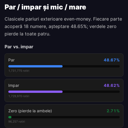
Par / impar și mic / mare
Clasicele pariuri exterioare even-money. Fiecare parte
acoperă 18 numere, așteptare 48.65%; verdele zero
pierde la toate patru.
Par vs. impar
Par
48.67
%
1,731,775
rotiri
Impar
48.62
%
1,729,970
rotiri
Zero (pierde la ambele)
2.71
%
96,257
rotiri