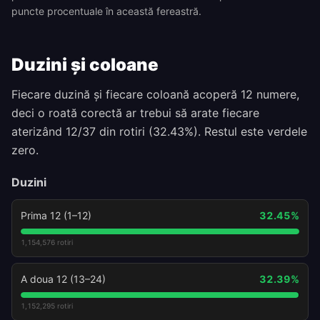
puncte procentuale în această fereastră.
Duzini și coloane
Fiecare duzină și fiecare coloană acoperă 12 numere,
deci o roată corectă ar trebui să arate fiecare
aterizând 12/37 din rotiri (32.43%). Restul este verdele
zero.
Duzini
Prima 12 (1–12)
32.45
%
1,154,576
rotiri
A doua 12 (13–24)
32.39
%
1,152,295
rotiri