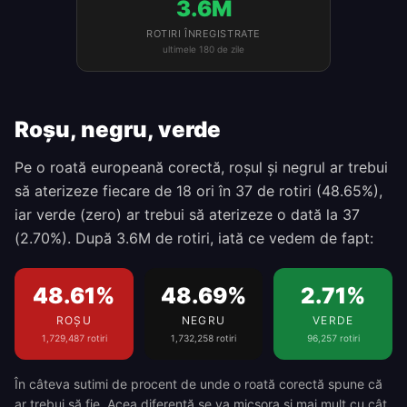
3.6M
ROTIRI ÎNREGISTRATE
ultimele 180 de zile
Roșu, negru, verde
Pe o roată europeană corectă, roșul și negrul ar trebui
să aterizeze fiecare de 18 ori în 37 de rotiri (48.65%),
iar verde (zero) ar trebui să aterizeze o dată la 37
(2.70%). După 3.6M de rotiri, iată ce vedem de fapt:
48.61%
48.69%
2.71%
ROȘU
NEGRU
VERDE
1,729,487
rotiri
1,732,258
rotiri
96,257
rotiri
În câteva sutimi de procent de unde o roată corectă spune că
ar trebui să fie. Acea diferență se va micșora și mai mult cu cât