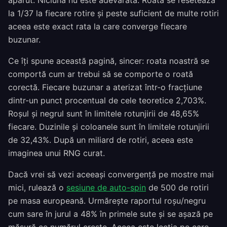
apărut. Niciuna nu este adevărată. Roata se resetează
la 1/37 la fiecare rotire și peste suficient de multe rotiri
aceea este exact rata la care converge fiecare
buzunar.
Ce îți spune această pagină, sincer: roata noastră se
comportă cum ar trebui să se comporte o roată
corectă. Fiecare buzunar a aterizat într-o fracțiune
dintr-un punct procentual de cele teoretice 2,703%.
Roșul și negrul sunt în limitele rotunjirii de 48,65%
fiecare. Duzinile și coloanele sunt în limitele rotunjirii
de 32,43%. După un miliard de rotiri, aceea este
imaginea unui RNG curat.
Dacă vrei să vezi aceeași convergență pe mostre mai
mici, rulează o
sesiune de auto-spin
de 500 de rotiri
pe masa europeană. Urmărește raportul roșu/negru
cum sare în jurul a 48% în primele sute și se așază pe