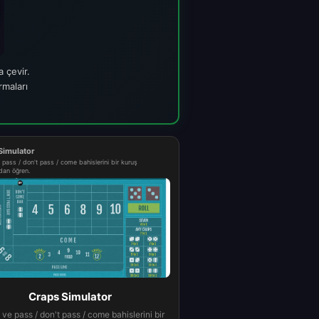
 çevir.
rmaları
Simulator
 pass / don't pass / come bahislerini bir kuruş
an öğren.
Craps Simulator
 ve pass / don't pass / come bahislerini bir