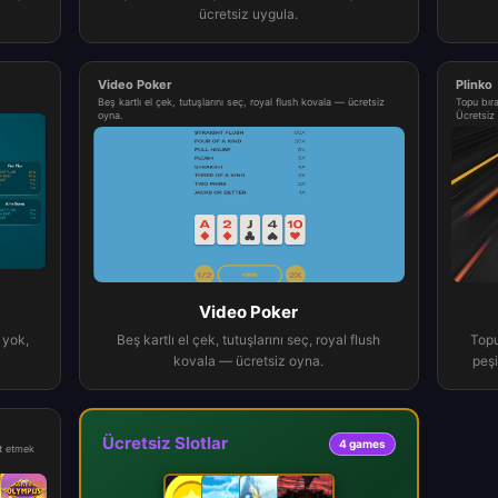
ücretsiz uygula.
Video Poker
Plinko
Beş kartlı el çek, tutuşlarını seç, royal flush kovala — ücretsiz
Topu bıra
oyna.
Ücretsiz
Video Poker
e yok,
Beş kartlı el çek, tutuşlarını seç, royal flush
Topu
kovala — ücretsiz oyna.
peşi
Ücretsiz Slotlar
4 games
st etmek