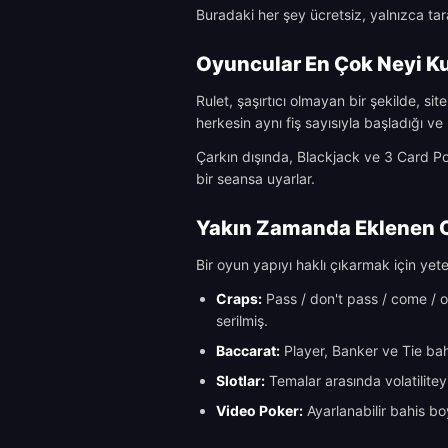
Buradaki her şey ücretsiz, yalnızca ta
Oyuncular En Çok Neyi Ku
Rulet, şaşırtıcı olmayan bir şekilde, si
herkesin aynı fiş sayısıyla başladığı ve 
Çarkın dışında, Blackjack ve 3 Card Po
bir seansa uyarlar.
Yakın Zamanda Eklenen 
Bir oyun yapıyı haklı çıkarmak için yete
Craps:
Pass / don't pass / come / o
serilmiş.
Baccarat:
Player, Banker ve Tie bah
Slotlar:
Temalar arasında volatilitey
Video Poker:
Ayarlanabilir bahis b