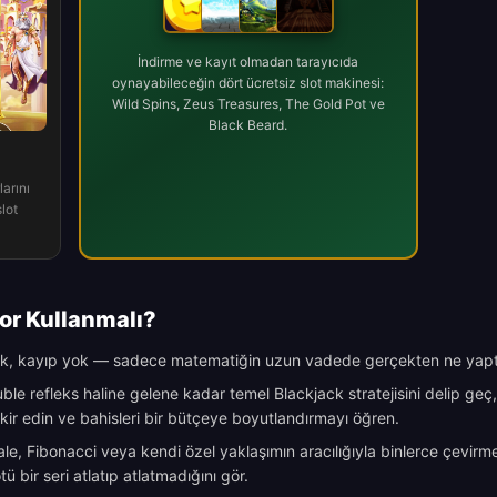
İndirme ve kayıt olmadan tarayıcıda
oynayabileceğin dört ücretsiz slot makinesi:
Wild Spins, Zeus Treasures, The Gold Pot ve
Black Beard.
arını
slot
or Kullanmalı?
i yok, kayıp yok — sadece matematiğin uzun vadede gerçekten ne yap
uble refleks haline gelene kadar temel Blackjack stratejisini delip geç,
fikir edin ve bahisleri bir bütçeye boyutlandırmayı öğren.
le, Fibonacci veya kendi özel yaklaşımın aracılığıyla binlerce çevirme
bir seri atlatıp atlatmadığını gör.