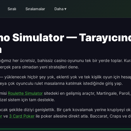
Sıralı
Sıralamalar
Daha
▾
no Simulator — Tarayıcın
a
ğımız her ücretsiz, bahissiz casino oyununu tek bir yerde toplar. Kur
erçek para olmadan yeni stratejileri dene.
 yüklenecek hiçbir şey yok, eklenti yok ve tek kişilik oyun için hesa
eya çok oyunculu rulet masalarına katılmak istediğinde giriş yap.
emisi
Roulette Simulator
sitedeki en gelişmiş araçtır, Martingale, Paroli,
özel sistem için tam destekle.
ak şekilde diziyi genişlettik. Bir çark kovalamak yerine krupiyeyi 
r
ve
3 Card Poker
ile poker ailesine direkt atla. Baccarat, Craps ve d