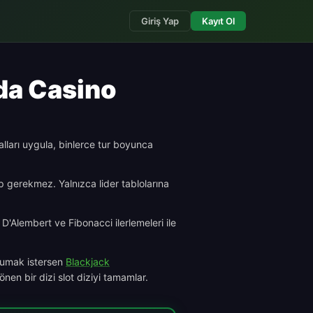
Giriş Yap
Kayıt Ol
da Casino
alları uygula, binlerce tur boyunca
p gerekmez. Yalnızca lider tablolarına
 D'Alembert ve Fibonacci ilerlemeleri ile
okumak istersen
Blackjack
önen bir dizi slot diziyi tamamlar.