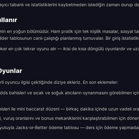
rayıcı tabanlı ve istatistiklerini kaybetmeden istediğin zaman durup d
llanır
tenin en yoğun bölümüdür. Ham pratik için tek kişilik masalar, sosyal t
lider tablosunun canlı çalıştığı planlanmış turnuvalar. Bir giriş istatisti
ker en çok tekrar oyunu alır — ikisi de kısa döngülü oyunlardır ve uz
Oyunlar
rli oyuncu ilgisi çektiğinde diziye ekleriz. En son eklemeler:
dds bahisleri ve sıcak ve soğuk atıcıların oynanmasını görebilmen için
isleri ile mini baccarat düzeni — birkaç dakika içinde uzun vadeli oran
i, vuruş oranlarını ve bonus mekaniklerini karşılaştırabilmen için dönen
oyutuyla Jacks-or-Better ödeme tablosu — ders için ödeme yapmadan 