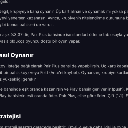
geldi.
değil, krupiyeye karşı oynanır. Üç kart alırsın ve oynamak mı yoksa 
iyeyi yenersen kazanırsın. Ayrıca, krupiyenin nitelendirme durumuna b
bi bonus bahisleri de vardır.
laşık %3,37'dir; Pair Plus bahsinde ise standart ödeme tablosuyla ya
ıyasla oldukça oyuncu dostu bir oyun yapar.
asıl Oynanır
oy. İsteğe bağlı olarak Pair Plus bahsi de yapabilirsin. Üç kartı kapalı 
it bir bahis koy) veya Fold (Ante'ni kaybet). Oynarsan, krupiye kartlar
ız yüksekliği gerekir.
e bahsinde eşit oranda kazanırsın ve Play bahsin geri verilir (push). Kr
 bahislerin eşit oranda öder. Pair Plus, eline göre öder: Çift (1:1), Fl
ratejisi
strateji şaşırtıcı derecede basittir: Kız-6-4 veya daha iyisi ile oyna