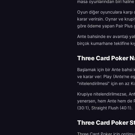
masa oyunlarından biri haline 
Oyun diğer oyunculara karşı 
karar verirsin. Oynar ve krup
göre ödeme yapan Pair Plus gi
Ante bahsinde ev avantajı yak
birçok kumarhane teklifine k
Three Card Poker N
Başlamak için bir Ante bahsi k
ve karar ver: Play (Ante'ne eş
"nitelendirilmesi" için en az K
Krupiye nitelendirilmezse, Ant
yenersen, hem Ante hem de Play
(30:1), Straight Flush (40:1).
Three Card Poker St
Three Card Poker için optimum 