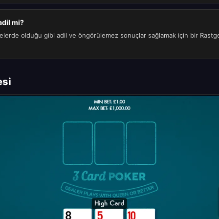
dil mi?
elerde olduğu gibi adil ve öngörülemez sonuçlar sağlamak için bir Rastg
esi