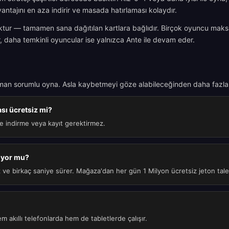
antajını en aza indirir ve masada hatırlaması kolaydır.
 yoktur — tamamen sana dağıtılan kartlara bağlıdır. Birçok oyuncu maks
, daha temkinli oyuncular ise yalnızca Ante ile devam eder.
aman sorumlu oyna. Asla kaybetmeyi göze alabileceğinden daha fazl
ı ücretsiz mi?
e indirme veya kayıt gerektirmez.
iyor mu?
ve birkaç saniye sürer. Mağaza'dan her gün 1 Milyon ücretsiz jeton talep
 akıllı telefonlarda hem de tabletlerde çalışır.