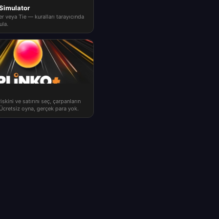
Simulator
er veya Tie — kuralları tarayıcında
ula.
iskini ve satırını seç, çarpanların
Ücretsiz oyna, gerçek para yok.