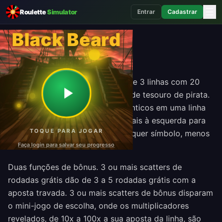
☰
Roulette
Simulator
Entrar
Cadastrar
Black Beard
Sobre o Black Beard
Black Beard é um slot de 5 rolos e 3 linhas com 20
linhas de pagamento e um tema de tesouro de pirata.
Combine 3 ou mais símbolos idênticos em uma linha
de pagamento a partir do rolo mais à esquerda para
TOQUE PARA JOGAR
ganhar. Os wilds substituem qualquer símbolo, menos
o scatter e o bônus.
Faça login para salvar seu progresso
Duas funções de bônus. 3 ou mais scatters de
rodadas grátis dão de 3 a 5 rodadas grátis com a
aposta travada. 3 ou mais scatters de bônus disparam
o mini-jogo de escolha, onde os multiplicadores
revelados, de 10x a 100x a sua aposta da linha, são