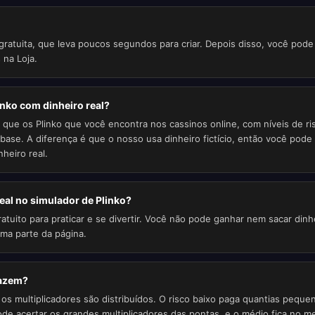
ratuita, que leva poucos segundos para criar. Depois disso, você pode 
 na Loja.
inko com dinheiro real?
que os Plinko que você encontra nos cassinos online, com níveis de risc
a base. A diferença é que o nosso usa dinheiro fictício, então você pode
heiro real.
eal no simulador de Plinko?
atuito para praticar e se divertir. Você não pode ganhar nem sacar dinh
ma parte da página.
fazem?
os multiplicadores são distribuídos. O risco baixo paga quantias peque
ode acertar os grandes multiplicadores das pontas, e o médio fica no m