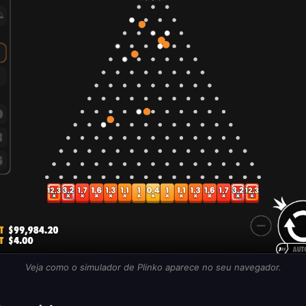
Veja como o simulador de Plinko aparece no seu navegador.