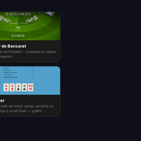
 de Baccarat
ker ou Empate — pratique as regras
vegador.
er
mão de cinco cartas, escolha os
iga o royal flush — grátis.