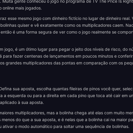
 Muita gente conheceu o jogo no programa de TV The Price Is Right,
o online mais jogados.
traz esse mesmo jogo com dinheiro fictício no lugar de dinheiro real
s bolinhas quiser e vê exatamente como os multiplicadores caem. N
al, então é uma forma segura de ver como o jogo realmente se compo
 jogo, é um ótimo lugar para pegar o jeito dos níveis de risco, do nú
 Dá para fazer centenas de lançamentos em poucos minutos e confe
a os grandes multiplicadores das pontas em comparação com os peq
 Defina sua aposta, escolha quantas fileiras de pinos você quer, selec
ara a esquerda ou para a direita em cada pino que toca até cair em 
 aplicado à sua aposta.
aiores multiplicadores, mas a bolinha chega até elas com muito me
menos do que a sua aposta, e é nelas que a bolinha cai na maior p
u ativar o modo automático para soltar uma sequência de bolinhas.