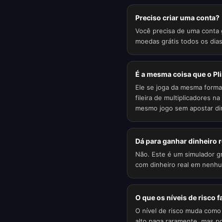
Preciso criar uma conta?
Você precisa de uma conta g
moedas grátis todos os dias
É a mesma coisa que o Pl
Ele se joga da mesma forma 
fileira de multiplicadores n
mesmo jogo sem apostar din
Dá para ganhar dinheiro r
Não. Este é um simulador gr
com dinheiro real em nenhu
O que os níveis de risco 
O nível de risco muda como 
alto paga raramente, mas p