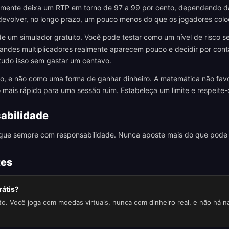
almente deixa um RTP em torno de 97 a 99 por cento, dependendo 
a devolver, no longo prazo, um pouco menos do que os jogadores col
de um simulador gratuito. Você pode testar como um nível de risco 
andes multiplicadores realmente aparecem pouco e decidir por conta
 tudo isso sem gastar um centavo.
o, e não como uma forma de ganhar dinheiro. A matemática não favo
o mais rápido para uma sessão ruim. Estabeleça um limite e respeite-
abilidade
jogue sempre com responsabilidade. Nunca aposte mais do que pode 
tes
rátis?
ito. Você joga com moedas virtuais, nunca com dinheiro real, e não há