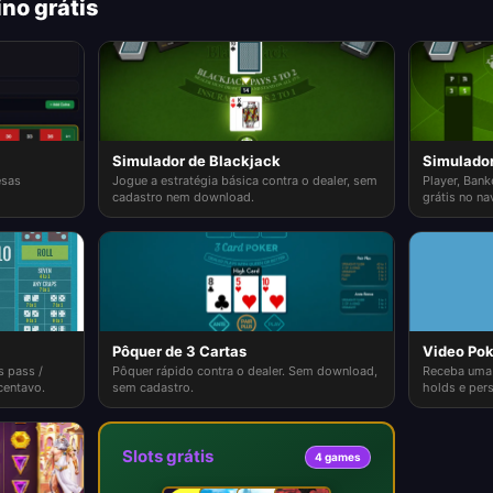
no grátis
Simulador de Blackjack
Simulador
esas
Jogue a estratégia básica contra o dealer, sem
Player, Ban
cadastro nem download.
grátis no na
Pôquer de 3 Cartas
Video Pok
 pass /
Pôquer rápido contra o dealer. Sem download,
Receba uma 
centavo.
sem cadastro.
holds e pers
Slots grátis
4 games