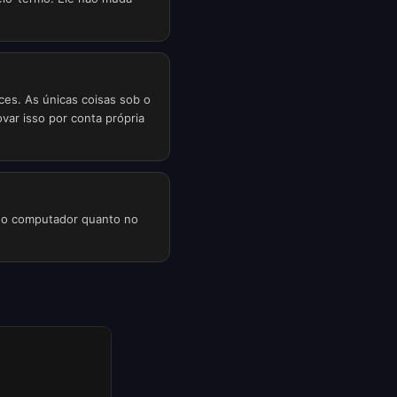
es. As únicas coisas sob o
var isso por conta própria
o no computador quanto no