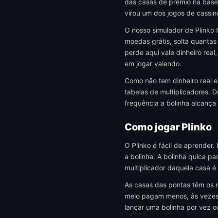
das casas de prêmio na base.
virou um dos jogos de cassin
O nosso simulador de Plinko 
moedas grátis, solta quanta
perde aqui vale dinheiro re
em jogar valendo.
Como não tem dinheiro real em
tabelas de multiplicadores.
frequência a bolinha alcanç
Como jogar Plinko
O Plinko é fácil de aprender.
a bolinha. A bolinha quica p
multiplicador daquela casa é
As casas das pontas têm os m
meio pagam menos, às vezes 
lançar uma bolinha por vez o