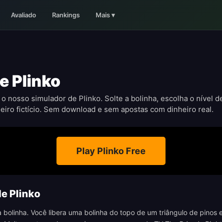
Avaliado
Rankings
Mais
▾
e Plinko
o nosso simulador de Plinko. Solte a bolinha, escolha o nível d
heiro fictício. Sem download e sem apostas com dinheiro real.
Play
Plinko
Free
de Plinko
a bolinha. Você libera uma bolinha do topo de um triângulo de pinos 