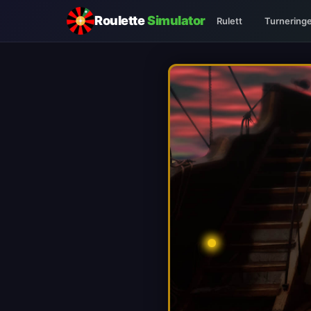
Roulette
Simulator
Rulett
Turnering