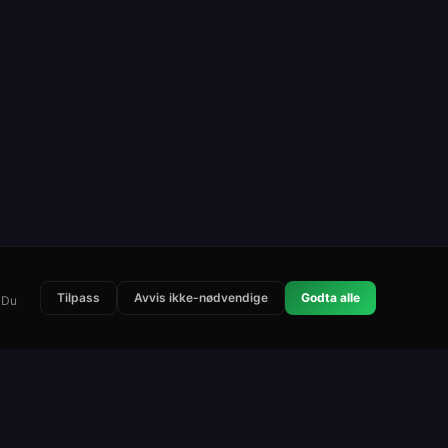
Tilpass
Avvis ikke-nødvendige
Godta alle
. Du
Juridisk