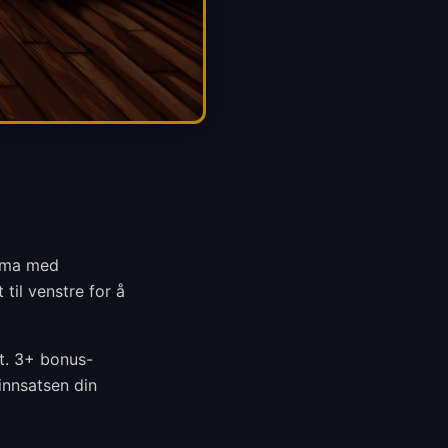
tema med
 til venstre for å
st. 3+ bonus-
einnsatsen din