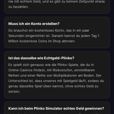
nie mit echtem Geld, und es gibt zu keinem Zeitpunkt etwas
zu bezahlen.
Muss ich ein Konto erstellen?
Du brauchst ein kostenloses Konto, das in ein paar
Sekunden eingerichtet ist. Danach kannst du jeden Tag 1
Million kostenlose Coins im Shop abholen.
Ist das dasselbe wie Echtgeld-Plinko?
Es spielt sich genauso wie die Plinko-Spiele, die du in
Online-Casinos findest, mit Risikostufen, einstellbaren
Reihen und einer Reihe von Multiplikatoren am Boden. Der
Unterschied ist, dass unseres mit Spielgeld läuft, sodass du
genau dasselbe Spiel üben kannst, ohne echtes Geld zu
setzen.
Kann ich beim Plinko Simulator echtes Geld gewinnen?