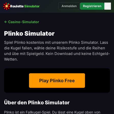
☰
Roulette
Simulator
Anmelden
Registrieren
← Casino-Simulator
Plinko Simulator
Spiel Plinko kostenlos mit unserem Plinko Simulator. Lass
die Kugel fallen, wähle deine Risikostufe und die Reihen
und übe mit Spielgeld. Kein Download und keine Echtgeld-
Wetten.
Play
Plinko
Free
Über den Plinko Simulator
Plinko ist ein Fallkugel-Spiel. Du lässt eine Kugel oben von