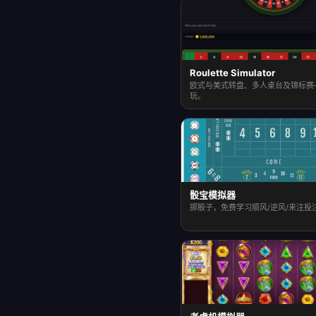
Roulette Simulator
欧式与美式转盘、多人桌台及锦标赛
玩。
骰宝模拟器
掷骰子，免费学习顺风/逆风/来注投