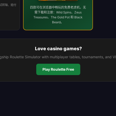
试转轴、赔付
四款可在浏览器中畅玩的免费老虎机，无
需下载和注册：Wild Spins、Zeus
Treasures、The Gold Pot 和 Black
Beard。
Love casino games?
agship Roulette Simulator with multiplayer tables, tournaments, and V
Play Roulette Free