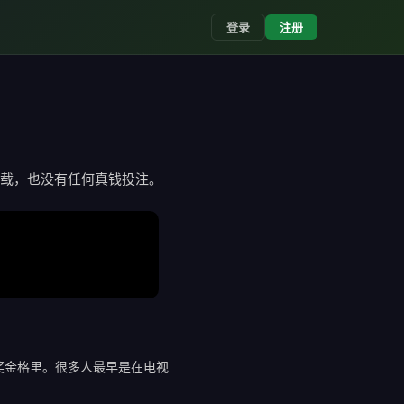
登录
注册
需下载，也没有任何真钱投注。
个奖金格里。很多人最早是在电视