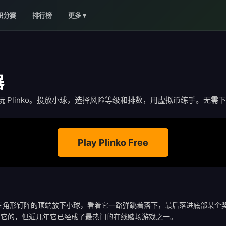
积分赛
排行榜
更多
▾
器
器免费玩 Plinko。投放小球，选择风险等级和排数，用虚拟币练手。无
Play
Plinko
Free
。你从三角形钉阵的顶端放下小球，看着它一路弹跳着落下，最后落进底部某
ight 上看到它的，但近几年它已经成了最热门的在线赌场游戏之一。