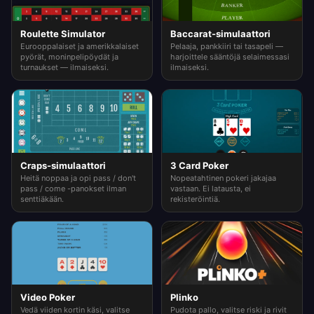
Roulette Simulator
Baccarat-simulaattori
Eurooppalaiset ja amerikkalaiset
Pelaaja, pankkiiri tai tasapeli —
pyörät, moninpelipöydät ja
harjoittele sääntöjä selaimessasi
turnaukset — ilmaiseksi.
ilmaiseksi.
Craps-simulaattori
3 Card Poker
Heitä noppaa ja opi pass / don't
Nopeatahtinen pokeri jakajaa
pass / come -panokset ilman
vastaan. Ei latausta, ei
senttiäkään.
rekisteröintiä.
Video Poker
Plinko
Vedä viiden kortin käsi, valitse
Pudota pallo, valitse riski ja rivit