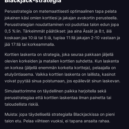
Blackjack-strategia
Perusstrategia on matemaattisesti optimaalinen tapa pelata
jokainen käsi omien korttiesi ja jakajan avokortin perusteella.
Perusstrategian noudattaminen voi pudottaa talon edun jopa
0,5 %:iin. Tärkeimmät päätökset: jaa aina Ässät ja 8:t, älä
koskaan jaa 10:iä tai 5:iä, tuplaa 11:llä jakajan 2-10 vastaan ja
jää 17:llä tai korkeammalla.
Korttien laskenta on strategia, joka seuraa pakkaan jäljellä
olevien korkeiden ja matalien korttien suhdetta. Kun laskenta
on korkea (jäljellä enemmän korkeita kortteja), pelaajalla on
etulyöntiasema. Vaikka korttien laskenta on laillista, kasinot
voivat pyytää sinua poistumaan, jos epäilevät sinun laskevan.
Simulaattorimme on täydellinen paikka harjoitella sekä
perusstrategiaa että korttien laskentaa ilman painetta tai
taloudellista riskiä.
Muista: jopa täydellisellä strategialla Blackjackissa on pieni
talon etu. Pelaa viihteen vuoksi, ei tapana ansaita rahaa.