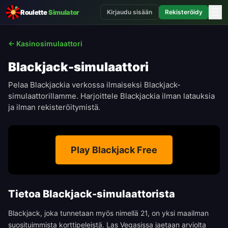
☰
Roulette
Simulator
Kirjaudu sisään
Rekisteröidy
← Kasinosimulaattori
Blackjack-simulaattori
Pelaa Blackjackia verkossa ilmaiseksi Blackjack-
simulaattorillamme. Harjoittele Blackjackia ilman latauksia
ja ilman rekisteröitymistä.
Play
Blackjack
Free
Tietoa Blackjack-simulaattorista
Blackjack, joka tunnetaan myös nimellä 21, on yksi maailman
suosituimmista korttipeleistä. Las Vegasissa jaetaan arviolta