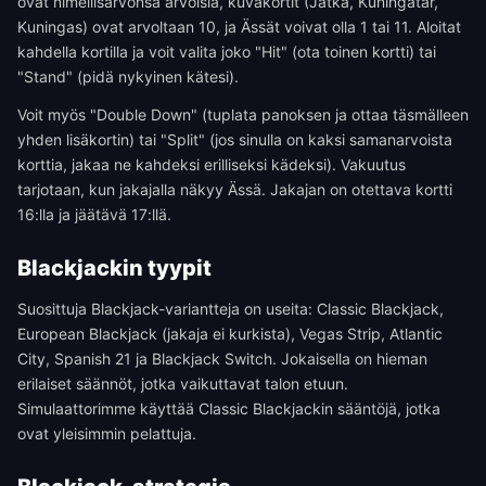
ovat nimellisarvonsa arvoisia, kuvakortit (Jätkä, Kuningatar,
Kuningas) ovat arvoltaan 10, ja Ässät voivat olla 1 tai 11. Aloitat
kahdella kortilla ja voit valita joko "Hit" (ota toinen kortti) tai
"Stand" (pidä nykyinen kätesi).
Voit myös "Double Down" (tuplata panoksen ja ottaa täsmälleen
yhden lisäkortin) tai "Split" (jos sinulla on kaksi samanarvoista
korttia, jakaa ne kahdeksi erilliseksi kädeksi). Vakuutus
tarjotaan, kun jakajalla näkyy Ässä. Jakajan on otettava kortti
16:lla ja jäätävä 17:llä.
Blackjackin tyypit
Suosittuja Blackjack-variantteja on useita: Classic Blackjack,
European Blackjack (jakaja ei kurkista), Vegas Strip, Atlantic
City, Spanish 21 ja Blackjack Switch. Jokaisella on hieman
erilaiset säännöt, jotka vaikuttavat talon etuun.
Simulaattorimme käyttää Classic Blackjackin sääntöjä, jotka
ovat yleisimmin pelattuja.