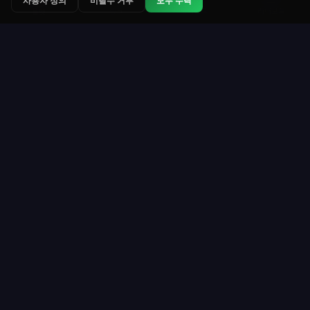
사용자 정의
비필수 거부
모두 수락
랭크
토너먼트
리더보드
룰렛
Roulette Simulator
웹에서 가장 오래 운영되는 무료 룰렛 플랫폼 중 하나
입니다. 가상 코인으로 재미있게 플레이하세요. 실제
돈 없음. 다운로드 없음.
플레이
리소스
회원가입
플레이 방법
룰렛 테이블
지급액 및 배당률
토너먼트
룰렛 규칙
코인 구매
전략
VIP 프로그램
실시간 통계
명예의 전당
모든 가이드