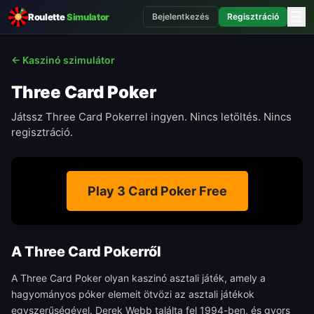
☰
Roulette
Simulator
Bejelentkezés
Regisztráció
← Kaszinó szimulátor
Three Card Poker
Játssz Three Card Pokerrel ingyen. Nincs letöltés. Nincs
regisztráció.
Play
3 Card Poker
Free
A Three Card Pokerről
A Three Card Poker olyan kaszinó asztali játék, amely a
hagyományos póker elemeit ötvözi az asztali játékok
egyszerűségével. Derek Webb találta fel 1994-ben, és gyors