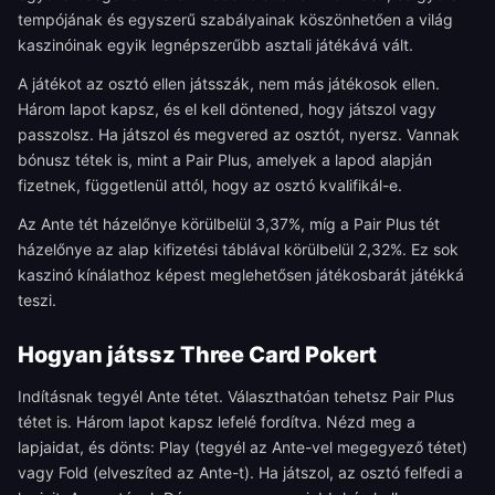
tempójának és egyszerű szabályainak köszönhetően a világ
kaszinóinak egyik legnépszerűbb asztali játékává vált.
A játékot az osztó ellen játsszák, nem más játékosok ellen.
Három lapot kapsz, és el kell döntened, hogy játszol vagy
passzolsz. Ha játszol és megvered az osztót, nyersz. Vannak
bónusz tétek is, mint a Pair Plus, amelyek a lapod alapján
fizetnek, függetlenül attól, hogy az osztó kvalifikál-e.
Az Ante tét házelőnye körülbelül 3,37%, míg a Pair Plus tét
házelőnye az alap kifizetési táblával körülbelül 2,32%. Ez sok
kaszinó kínálathoz képest meglehetősen játékosbarát játékká
teszi.
Hogyan játssz Three Card Pokert
Indításnak tegyél Ante tétet. Választhatóan tehetsz Pair Plus
tétet is. Három lapot kapsz lefelé fordítva. Nézd meg a
lapjaidat, és dönts: Play (tegyél az Ante-vel megegyező tétet)
vagy Fold (elveszíted az Ante-t). Ha játszol, az osztó felfedi a