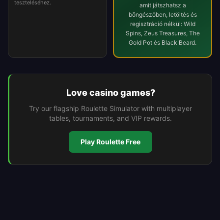
teszteléséhez.
amit játszhatsz a
böngészőben, letöltés és
regisztráció nélkül: Wild
Spins, Zeus Treasures, The
Gold Pot és Black Beard.
Love casino games?
Try our flagship Roulette Simulator with multiplayer
tables, tournaments, and VIP rewards.
Play Roulette Free