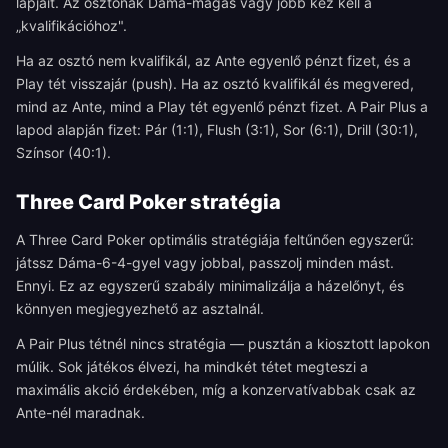
lapjait. Az osztónak Dáma-magas vagy jobb kéz kell a
„kvalifikációhoz".
Ha az osztó nem kvalifikál, az Ante egyenlő pénzt fizet, és a
Play tét visszajár (push). Ha az osztó kvalifikál és megvered,
mind az Ante, mind a Play tét egyenlő pénzt fizet. A Pair Plus a
lapod alapján fizet: Pár (1:1), Flush (3:1), Sor (6:1), Drill (30:1),
Színsor (40:1).
Three Card Poker stratégia
A Three Card Poker optimális stratégiája feltűnően egyszerű:
játssz Dáma-6-4-gyel vagy jobbal, passzolj minden mást.
Ennyi. Ez az egyszerű szabály minimalizálja a házelőnyt, és
könnyen megjegyezhető az asztalnál.
A Pair Plus tétnél nincs stratégia — pusztán a kiosztott lapokon
múlik. Sok játékos élvezi, ha mindkét tétet megteszi a
maximális akció érdekében, míg a konzervatívabbak csak az
Ante-nél maradnak.