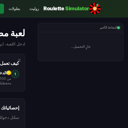
Roulette
Simulator
روليت
بطولات
النشاط الأخير
لعبة مص
ادخل اللعبة، اب
جارٍ التحميل…
✕
كيف تعمل
الدخ
1
محفظتك
إحصائياتك
سجّل دخولك