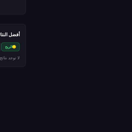
أفضل النتائ
الربح
لا توجد نتائ