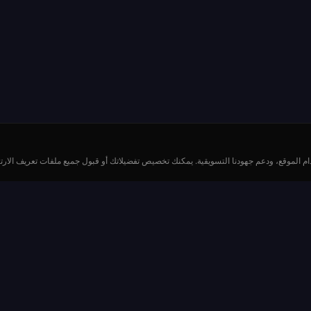
م الموقع، ودعم جهودنا التسويقية. يمكنك تخصيص تفضيلاتك أو قبول جميع ملفات تعريف الارتب
الموارد
ب
كيفية اللعب
وليت
المدفوعات والاحتمالات