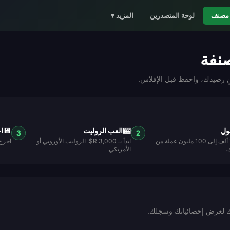
مصنف
لوحة المتصدرين
المزيد
▾
نفة
نِ رصيدك، واحفظ قبل الإفلاس.
ول
🎰
العب الروليت
💾
ا
3
2
من 100 ألف إلى 100 مليون عملة من
ابدأ بـ 3,000 R$. الروليت الأوروبي أو
اخرج
.
الأمريكي.
 لعرض إحصائياتك وسجلك.