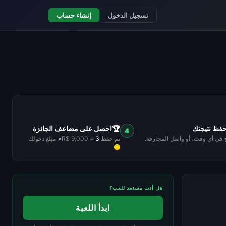
تسجيل الدخول
إنشاء حساب
حفظ نتيجتك
🏆
احصل على مضاعف الجائزة
4
 في أي وقت، أو واصل المجازفة.
تم حفظ R$ 9,000
= 3×
مبلغ دخولك
هل أنت مستعد للعب؟
ابدأ اللعبة