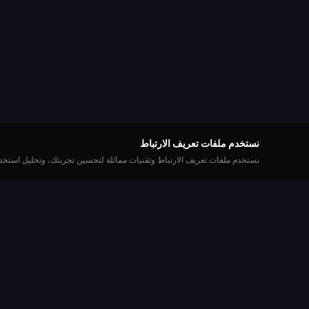
نستخدم ملفات تعريف الارتباط
نستخدم ملفات تعريف الارتباط وتقنيات مماثلة لتحسين تجربتك، وتحليل استخدا
العب
Roulette Simulator
إنشاء حسا
إحدى أطول المنصات المجانية للروليت على الإنترنت.
العب بمتعة مع عملات افتراضية. بدون أموال حقيقية.
طاولات الر
بدون تحميل.