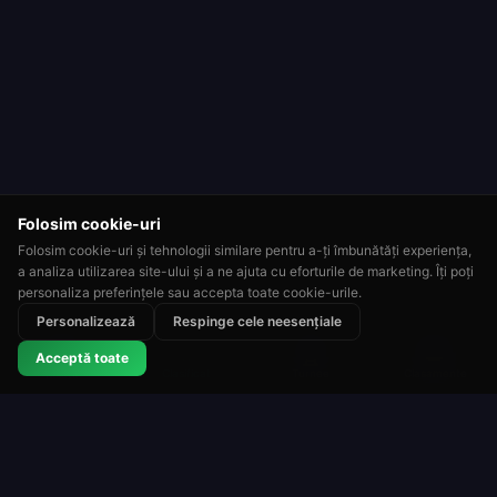
Folosim cookie-uri
Folosim cookie-uri și tehnologii similare pentru a-ți îmbunătăți experiența,
a analiza utilizarea site-ului și a ne ajuta cu eforturile de marketing. Îți poți
personaliza preferințele sau accepta toate cookie-urile.
Personalizează
Respinge cele neesențiale
⭐
🏆
👑
Acceptă toate
Clasificat
Turnee
Clasamente
Ruletă
Roulette Simulator