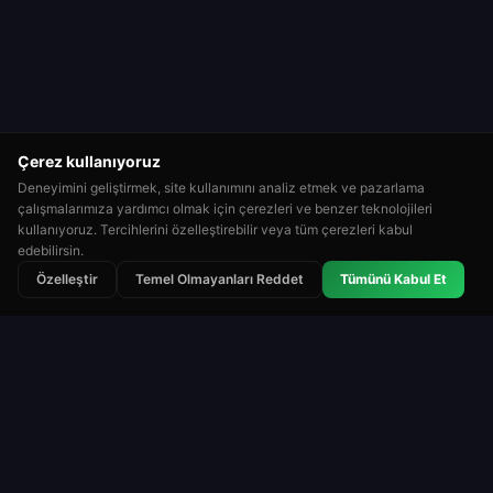
Çerez kullanıyoruz
Deneyimini geliştirmek, site kullanımını analiz etmek ve pazarlama
çalışmalarımıza yardımcı olmak için çerezleri ve benzer teknolojileri
kullanıyoruz. Tercihlerini özelleştirebilir veya tüm çerezleri kabul
edebilirsin.
⭐
🏆
👑
Özelleştir
Temel Olmayanları Reddet
Tümünü Kabul Et
Sıralı
Turnuvalar
Sıralamalar
Rulet
Roulette Simulator
Web'deki en uzun süredir çalışan ücretsiz rulet
platformlarından biri. Sanal fişlerle eğlence için
oyna. Gerçek para yok. İndirme yok.