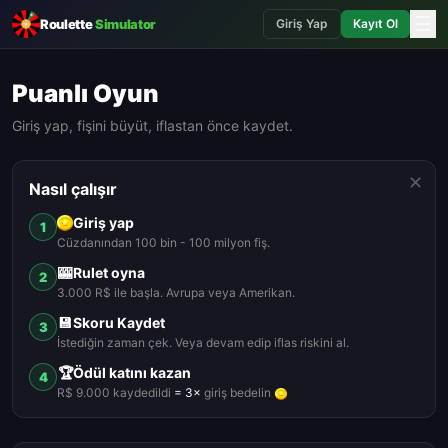
☰
Roulette
Simulator
Giriş Yap
Kayıt Ol
Puanlı Oyun
Giriş yap, fişini büyüt, iflastan önce kaydet.
✕
Nasıl çalışır
Giriş yap
1
Cüzdanından 100 bin - 100 milyon fiş.
🎰
Rulet oyna
2
3.000 R$ ile başla. Avrupa veya Amerikan.
💾
Skoru Kaydet
3
İstediğin zaman çek. Veya devam edip iflas riskini al.
🏆
Ödül katını kazan
4
R$ 9.000 kaydedildi
= 3×
giriş bedelin