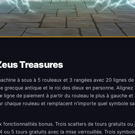
Zeus Treasures
achine à sous à 5 rouleaux et 3 rangées avec 20 lignes de
ie grecque antique et le roi des dieux en personne. Aligne
ne ligne de paiement à partir du rouleau le plus à gauche e
ur chaque rouleau et remplacent n'importe quel symbole sauf
 fonctionnalités bonus. Trois scatters de tours gratuits ou
3, 4 ou 5 tours gratuits avec la mise verrouillée. Trois symbo