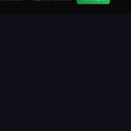
Légal
Contact
Conditions d'utilisation
Politique de confidentialité
Politique de cookies
Jeu responsable
Règles de la communauté
Divulgation d'affiliation
Ne pas vendre mes informations personnelles