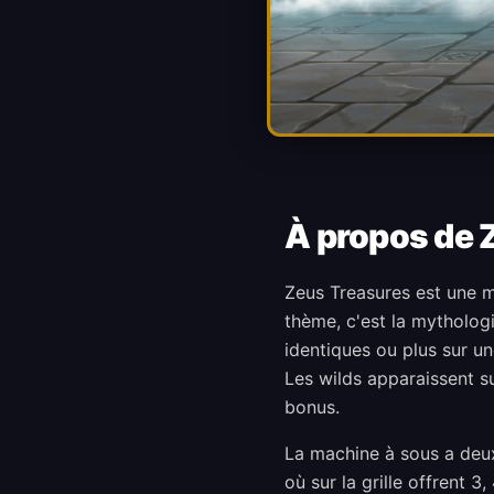
À propos de 
Zeus Treasures est une m
thème, c'est la mytholog
identiques ou plus sur u
Les wilds apparaissent s
bonus.
La machine à sous a deux
où sur la grille offrent 