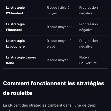
La stratégie
Risque faible à
Progression
D’Alembert
moyen
négative
La stratégie
Progression
Risque moyen
Fibonacci
négative
La stratégie
Risque moyen à
Progression
Labouchere
élevé
négative
La stratégie James
Plate /
Risque moyen
Bond
Couverture
Comment fonctionnent les stratégies
de roulette
La plupart des stratégies tombent dans l'une de deux