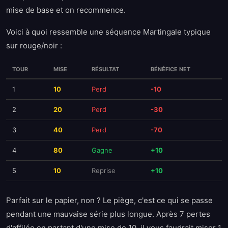
mise de base et on recommence.
Voici à quoi ressemble une séquence Martingale typique
sur rouge/noir :
TOUR
MISE
RÉSULTAT
BÉNÉFICE NET
1
10
Perd
-10
2
20
Perd
-30
3
40
Perd
-70
4
80
Gagne
+10
5
10
Reprise
+10
Parfait sur le papier, non ? Le piège, c'est ce qui se passe
pendant une mauvaise série plus longue. Après 7 pertes
d'affilée en partant d'une mise de 10, il vous faudrait miser 1