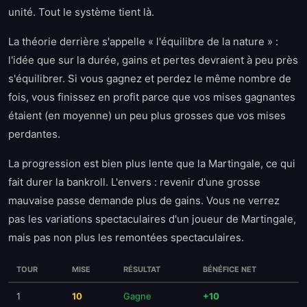
unité. Tout le système tient là.
La théorie derrière s'appelle « l'équilibre de la nature » :
l'idée que sur la durée, gains et pertes devraient à peu près
s'équilibrer. Si vous gagnez et perdez le même nombre de
fois, vous finissez en profit parce que vos mises gagnantes
étaient (en moyenne) un peu plus grosses que vos mises
perdantes.
La progression est bien plus lente que la Martingale, ce qui
fait durer la bankroll. L'envers : revenir d'une grosse
mauvaise passe demande plus de gains. Vous ne verrez
pas les variations spectaculaires d'un joueur de Martingale,
mais pas non plus les remontées spectaculaires.
TOUR
MISE
RÉSULTAT
BÉNÉFICE NET
1
10
Gagne
+10