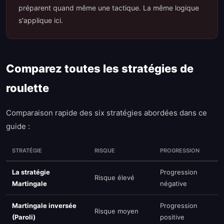
préparent quand même une tactique. La même logique
s'applique ici.
Comparez toutes les stratégies de
roulette
Comparaison rapide des six stratégies abordées dans ce
guide :
STRATÉGIE
RISQUE
PROGRESSION
La stratégie
Progression
Risque élevé
Martingale
négative
Martingale inversée
Progression
Risque moyen
(Paroli)
positive