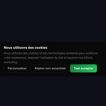
Nous utilisons des cookies
Nous utilisons des cookies et des technologies similaires pour améliorer
votre expérience, analyser l'utilisation du site et soutenir nos efforts
marketing.
⭐
🏆
👑
Personnaliser
Rejeter non-essentiels
Tout accepter
Classé
Tournois
Classements
Roulette
Roulette Simulator
L'une des plus anciennes plateformes de roulette