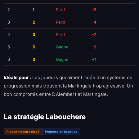
2
1
Perd
-2
3
2
Perd
-4
4
3
Perd
-7
5
5
Gagne
-2
6
3
Gagne
+1
Idéale pour :
Les joueurs qui aiment l'idée d'un système de
progression mais trouvent la Martingale trop agressive. Un
bon compromis entre D’Alembert et Martingale.
La stratégie Labouchere
Risque moyen à élevé
Progression négative