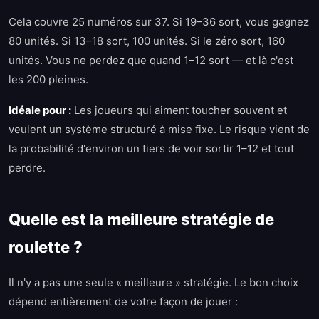
Cela couvre 25 numéros sur 37. Si 19–36 sort, vous gagnez
80 unités. Si 13–18 sort, 100 unités. Si le zéro sort, 160
unités. Vous ne perdez que quand 1–12 sort — et là c'est
les 200 pleines.
Idéale pour :
Les joueurs qui aiment toucher souvent et
veulent un système structuré à mise fixe. Le risque vient de
la probabilité d'environ un tiers de voir sortir 1–12 et tout
perdre.
Quelle est la meilleure stratégie de
roulette ?
Il n'y a pas une seule « meilleure » stratégie. Le bon choix
dépend entièrement de votre façon de jouer :