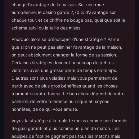
change l'avantage de la maison. Sur une roue
européenne, le casino garde 2,70 % d'avantage sur
chaque tour, et ce chiffre ne bouge pas, quel que soit le
schéma suivi ou la taille des mises.
Pourquoi alors se préoccuper d'une stratégie ? Parce
que si on ne peut pas éliminer l'avantage de la maison,
on peut absolument changer la forme de sa session.
Certaines stratégies donnent beaucoup de petites
victoires avec une grosse perte de temps en temps.
D'autres sont plus volatiles mais vous permettent de
partir avec de plus gros bénéfices quand les choses
tournent en votre faveur. Le bon choix dépend de votre
bankroll, de votre tolérance au risque et, soyons
honnêtes, de ce qui vous amuse.
Voyez la stratégie à la roulette moins comme une formule
de gain garanti et plus comme un plan de match. Les
équipes de foot ne gagnent pas tous les matchs mais