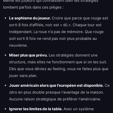
Même les joueurs qui connaissent bien les stratégies
tombent parfois dans ces pièges :
Le sophisme du joueur.
Croire que parce que rouge est
sorti 8 fois d'affilée, noir est « dû ». Chaque tour est
indépendant. La roue n'a pas de mémoire. Que rouge
soit sorti 8 fois ne rend pas noir plus probable au
neuvième.
Miser plus que prévu.
Les stratégies donnent une
structure, mais elles ne fonctionnent que si on les suit.
Dès que vous déviez au feeling, vous ne faites plus que
jouer sans plan.
Jouer américain alors que l'européen est disponible.
Ce
zéro en plus double presque l'avantage de la maison.
Aucune raison stratégique de préférer l'américaine.
Ignorer les limites de la table.
Avec un système