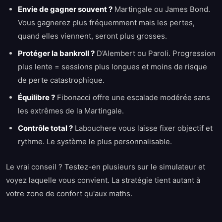
Envie de gagner souvent ?
Martingale ou James Bond.
Vous gagnerez plus fréquemment mais les pertes,
quand elles viennent, seront plus grosses.
Protéger la bankroll ?
D’Alembert ou Paroli. Progression
plus lente = sessions plus longues et moins de risque
de perte catastrophique.
Équilibre ?
Fibonacci offre une escalade modérée sans
les extrêmes de la Martingale.
Contrôle total ?
Labouchere vous laisse fixer objectif et
rythme. Le système le plus personnalisable.
Le vrai conseil ? Testez-en plusieurs sur le simulateur et
voyez laquelle vous convient. La stratégie tient autant à
votre zone de confort qu'aux maths.