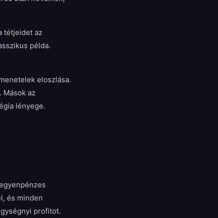
 tétjeidet az
asszikus példa.
imenetelek eloszlása.
. Mások az
égia lényege.
gy egyenpénzes
el, és minden
ységnyi profitot.