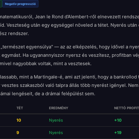
Negatív progresszió
 matematikusról, Jean le Rond d’Alembert-ről elnevezett rendsze
íd. Veszteség után egy egységgel növeled a tétet. Nyerés után
ész rendszer.
 „természet egyensúlya" — az az elképzelés, hogy idővel a ny
k egymást. Ha ugyanannyiszor nyersz és veszítesz, profitban vé
lamivel nagyobbak voltak, mint a vesztesek.
lassabb, mint a Martingale-é, ami azt jelenti, hogy a bankrollod 
 vesztes szakaszból való talpra állás több nyerést igényel. Nem 
ámai lengéseit, de a drámai felépülést sem.
TÉT
EREDMÉNY
NETTÓ PROFIT
10
Nyerés
+10
9
Nyerés
+19