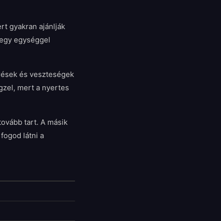
rt gyakran ajánlják
 egy egységgel
erések és veszteségek
gzel, mert a nyertes
tovább tart. A másik
fogod látni a