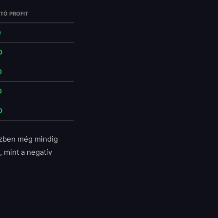
TÓ PROFIT
0
0
0
0
0
közben még mindig
, mint a negatív