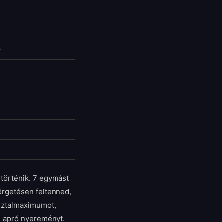
T
történik. 7 egymást
örgetésen feltenned,
 asztalmaximumot,
bi apró nyereményt.