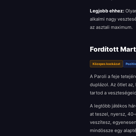
Legjobb ehhez:
Olya
alkalmi nagy vesztes
az asztali maximum.
Fordított Mart
Közepes kockázat
Pozití
A Paroli a feje tetejé
duplázol. Az ötlet az
tartod a veszteségeid
A legtöbb játékos há
at teszel, nyersz, 40-
veszítesz, egyenesen
mindössze egy alaptét