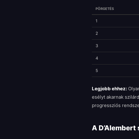
PÖRGETÉS
1
2
3
4
5
Legjobb ehhez:
Olya
esélyt akarnak szilár
progressziós rendsze
A D’Alembert 