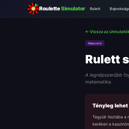
Roulette
Simulator
Rulett
Bajnokság
← Vissza az útmutató
Népszerű
Rulett 
A legnépszerűbb fo
matematika.
Tényleg lehet 
Tegyük tisztába a 
keréken a kaszinón