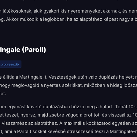
n játékosoknak, akik gyakori kis nyereményeket akarnak, és nem
ég. Akkor működik a legjobban, ha az alaptéthez képest nagy a 
ingale (Paroli)
v progresszió
re állítja a Martingale-t. Veszteségek után való duplázás helyett
, hogy meglovagold a nyertes szériákat, miközben a hideg idős
et.
rom egymást követő duplázásban húzza meg a határt. Tehát 10-et
et teszel, nyersz, majd zsebre vágod a profitot, és visszaállsz 
 visszamész az alaptéthez. A maximális kockázatod egyetlen s
, ami a Parolit sokkal kevésbé stresszessé teszi a Martingale-n