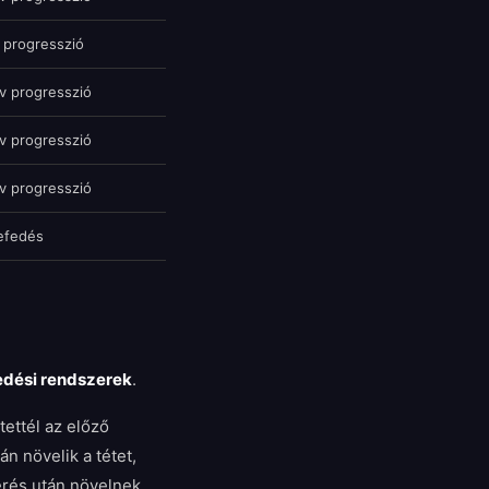
v progresszió
v progresszió
v progresszió
v progresszió
Lefedés
edési rendszerek
.
tettél az előző
n növelik a tétet,
erés után növelnek,