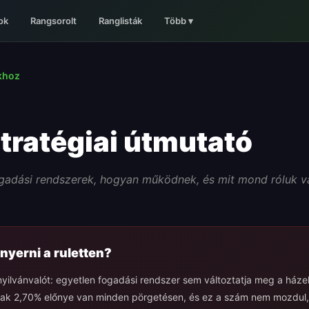
ok
Rangsorolt
Ranglisták
Több
▾
khoz
stratégiai útmutató
gadási rendszerek, hogyan működnek, és mit mond róluk v
nyerni a ruletten?
nyilvánvalót: egyetlen fogadási rendszer sem változtatja meg a háze
ak 2,70% előnye van minden pörgetésen, és ez a szám nem mozdul,