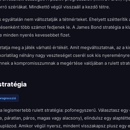
rró szériákat. Mindkettő végül visszaáll a kezdő tétre.
egyáltalán nem változtatják a tétmérteket. Ehelyett szétterítik a
tésenként több számot fedjenek le. A James Bond stratégia a kl
de minden nyerés kevesebbet fizet.
ztatja meg a játék várható értékét. Amit megváltoztatnak, az a k
korlatilag néhány nagy veszteséget cserél sok kis nyereményre
 Ennek a kompromisszumnak a megértése valójában a rulett strat
stratégia
progresszió
 a legismertebb rulett stratégia: pofonegyszerű. Választasz e
te, páratlan, páros, magas vagy alacsony), elindulsz egy alaptétt
plázod. Amikor végül nyersz, mindent visszakapsz plusz egy eg