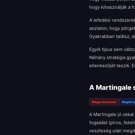
hogy kihasználják a fo
A lefedési rendszerek 
asztalon, hogy pörge
Gyakrabban találsz, 
Egyik típus sem válto
Néhány stratégia gya
ellenkezőjét teszik.
A Martingale 
Magas kockázat
Negatív 
A Martingale jó okkal
fogadást (piros, feke
veszteség után megdu