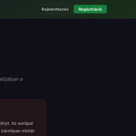
Bejelentkezés
Regisztráció
alójában a
lőnyt. Az európai
 bármilyen mintát