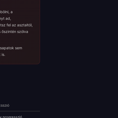
bölni, a
nyt ad,
z fel az asztaltól,
s őszintén szólva
icsapatok sem
is.
ESSZIÓ
v progresszió