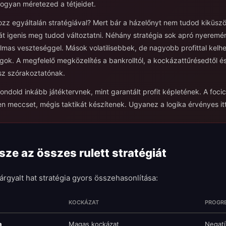
ogyan méretezed a tétjeidet.
ozz egyáltalán stratégiával? Mert bár a házelőnyt nem tudod kiküszö
át igenis meg tudod változtatni. Néhány stratégia sok apró nyeremé
lmas veszteséggel. Mások volatilisebbek, de nagyobb profittal kelhets
gok. A megfelelő megközelítés a bankrolltól, a kockázattűrésedtől é
álsz szórakoztatónak.
 gondold inkább játéktervnek, mint garantált profit képletének. A foc
 meccset, mégis taktikát készítenek. Ugyanez a logika érvényes itt 
sze az összes rulett stratégiát
árgyalt hat stratégia gyors összehasonlítása:
KOCKÁZAT
PROGR
a
Magas kockázat
Negatí