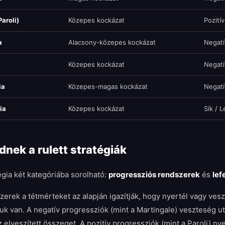
Paroli)
Közepes kockázat
Pozití
a
Alacsony-közepes kockázat
Negatí
Közepes kockázat
Negatí
ia
Közepes-magas kockázat
Negatí
ia
Közepes kockázat
Sík / 
ek a rulett stratégiák
tégia két kategóriába sorolható:
progressziós rendszerek
és
lef
erek a tétmérteket az alapján igazítják, hogy nyertél vagy vesz
juk van. A negatív progressziók (mint a Martingale) veszteség utá
 elveszített összeget. A pozitív progressziók (mint a Paroli) ny