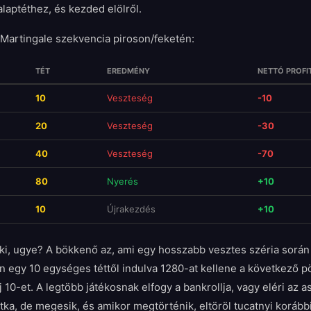
alaptéthez, és kezded elölről.
s Martingale szekvencia piroson/feketén:
TÉT
EREDMÉNY
NETTÓ PROFI
10
Veszteség
-10
20
Veszteség
-30
40
Veszteség
-70
80
Nyerés
+10
10
Újrakezdés
+10
ki, ugye? A bökkenő az, ami egy hosszabb vesztes széria során 
n egy 10 egységes téttől indulva 1280-at kellene a következő p
 10-et. A legtöbb játékosnak elfogy a bankrollja, vagy eléri az
 Ritka, de megesik, és amikor megtörténik, eltöröl tucatnyi koráb