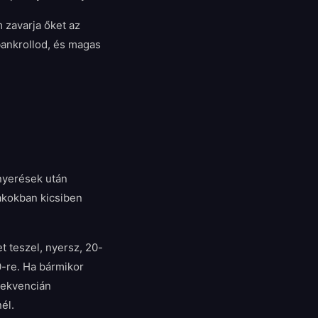
 zavarja őket az
bankrollod, és magas
 nyerések után
zakokban kicsiben
 teszel, nyersz, 20-
10-re. Ha bármikor
zekvencián
él.