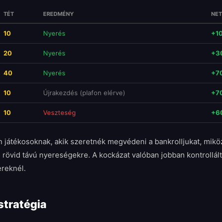
TÉT
EREDMÉNY
NET
10
Nyerés
+1
20
Nyerés
+3
40
Nyerés
+7
10
Újrakezdés (plafon elérve)
+7
10
Veszteség
+6
n játékosoknak, akik szeretnék megvédeni a bankrolljukat, mi
d rövid távú nyereségekre. A kockázat valóban jobban kontrollált
reknél.
stratégia