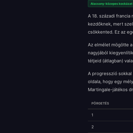
Alacsony-közepes kockázat
A 18. századi francia
kezdőknek, mert szel
csökkented. Ez az eg
Az elmélet mögötte a
nagyjából kiegyenlíti
tétjeid (átlagban) va
A progresszió sokkal 
oldala, hogy egy mély
Martingale-játékos dr
PÖRGETÉS
1
2