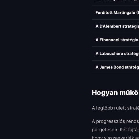
Fordított Martingale (
A D’Alembert stratégi
A Fibonacci stratégia
A Labouchère stratég
A James Bond stratég
Hogyan működn
A legtöbb rulett stra
A progressziós rendsz
pörgetésen. Két fajtá
hogy visszanyerjék az