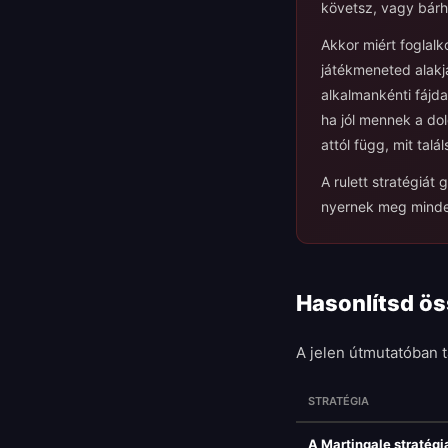
követsz, vagy bárh
Akkor miért foglalk
játékmeneted alakj
alkalmankénti fájda
ha jól mennek a dol
attól függ, mit tal
A rulett stratégiát
nyernek meg minden
Hasonlítsd ös
A jelen útmutatóban t
STRATÉGIA
A Martingale stratégi