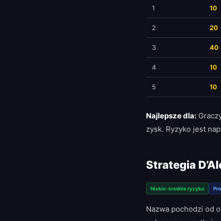
1
10
2
20
3
40
4
10
5
10
Najlepsze dla:
Graczy
zysk. Ryzyko jest na
Strategia D’A
Niskie-średnie ryzyko
Pr
Nazwa pochodzi od o