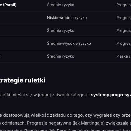
 (Paroli)
Średnie ryzyko
Progres
Niskie-średnie ryzyko
Progres
Średnie ryzyko
Progres
Średnie-wysokie ryzyko
Progres
d
Średnie ryzyko
Płaska /
trategie ruletki
uletki mieści się w jednej z dwóch kategorii:
systemy progres
dostosowują wielkość zakładu do tego, czy wygrałeś czy prze
 odmianach. Progresje negatywne (jak Martingale) zwiększają s
 przegrałeś. Pozytywne (jak Paroli) zwiększają po wygranej, by