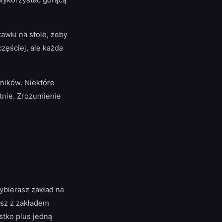
tawki na stole, żeby
zęściej, ale każda
yników. Niektóre
otnie. Zrozumienie
Wybierasz zakład na
esz z zakładem
tko plus jedną