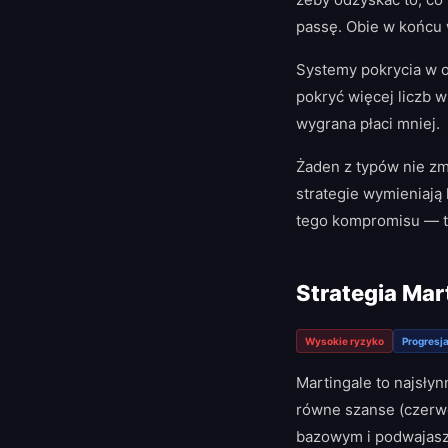
passę. Obie w końcu 
Systemy pokrycia w og
pokryć więcej liczb w
wygrana płaci mniej.
Żaden z typów nie zm
strategie wymieniają 
tego kompromisu — to
Strategia Mar
Wysokie ryzyko
Progresj
Martingale to najsłyn
równe szanse (czerwon
bazowym i podwajasz 