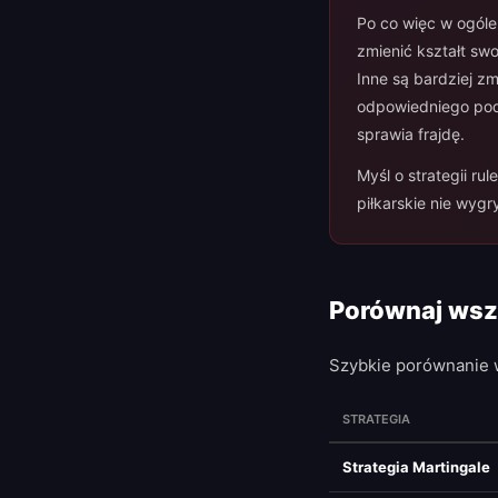
Po co więc w ogól
zmienić kształt swo
Inne są bardziej z
odpowiedniego pode
sprawia frajdę.
Myśl o strategii ru
piłkarskie nie wygr
Porównaj wszy
Szybkie porównanie 
STRATEGIA
Strategia Martingale