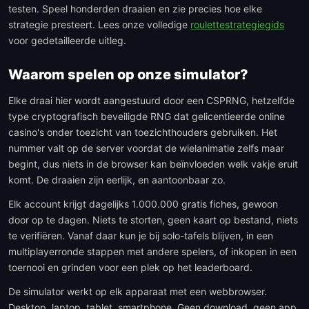
testen. Speel honderden draaien en zie precies hoe elke
strategie presteert. Lees onze volledige
roulettestrategiegids
voor gedetailleerde uitleg.
Waarom spelen op onze simulator?
Elke draai hier wordt aangestuurd door een CSPRNG, hetzelfde
type cryptografisch beveiligde RNG dat gelicentieerde online
casino's onder toezicht van toezichthouders gebruiken. Het
nummer valt op de server voordat de wielanimatie zelfs maar
begint, dus niets in de browser kan beïnvloeden welk vakje eruit
komt. De draaien zijn eerlijk, en aantoonbaar zo.
Elk account krijgt dagelijks 1.000.000 gratis fiches, gewoon
door op te dagen. Niets te storten, geen kaart op bestand, niets
te verifiëren. Vanaf daar kun je bij solo-tafels blijven, in een
multiplayerronde stappen met andere spelers, of inkopen in een
toernooi en grinden voor een plek op het leaderboard.
De simulator werkt op elk apparaat met een webbrowser.
Desktop, laptop, tablet, smartphone. Geen download, geen app.