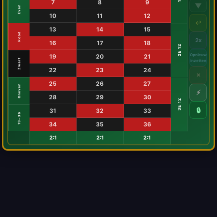
7
8
9
▼
Even
10
11
12
↩
13
14
15
Rood
2x
16
17
18
2E 12
Opnieuw
19
20
21
Zwart
inzetten
22
23
24
✕
25
26
27
Oneven
⚡
28
29
30
3E 12
🔒
31
32
33
19–36
34
35
36
2:1
2:1
2:1