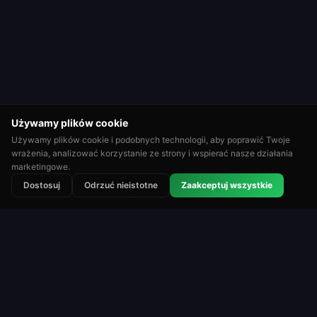
Używamy plików cookie
Używamy plików cookie i podobnych technologii, aby poprawić Twoje
wrażenia, analizować korzystanie ze strony i wspierać nasze działania
marketingowe.
⭐
🏆
👑
Dostosuj
Odrzuć nieistotne
Zaakceptuj wszystkie
Ranking
Turnieje
Rankingi
Ruletka
Roulette Simulator
Jedna z najdłużej działających darmowych
platform ruletki w sieci. Graj dla zabawy