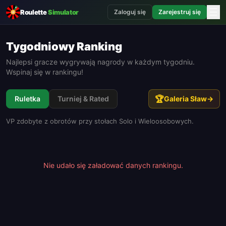
☰
Roulette
Simulator
Zaloguj się
Zarejestruj się
Tygodniowy Ranking
Najlepsi gracze wygrywają nagrody w każdym tygodniu.
Wspinaj się w rankingu!
🏆
Ruletka
Turniej & Rated
Galeria Sław
→
VP zdobyte z obrotów przy stołach Solo i Wieloosobowych.
Nie udało się załadować danych rankingu.