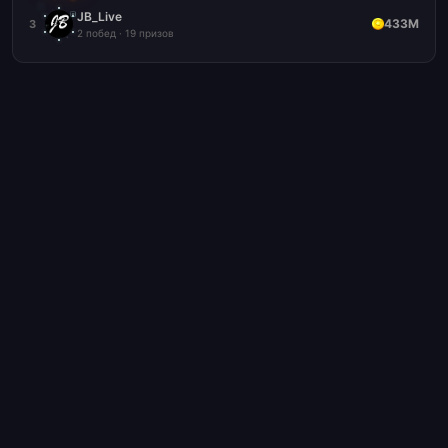
JB_Live
433M
3
2 побед · 19 призов