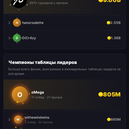
9.00B
3970 турниров с призом
hansroulette
2.55B
2
H
DiCr4zy
1.36B
3
D
Чемпионы таблицы лидеров
Больше всего фишек, выигранных в еженедельных таблицах лидеров за
всё время.
oMega
O
805M
11 побед · 21 призов
withewindwins
660M
2
W
3 побед · 30 призов