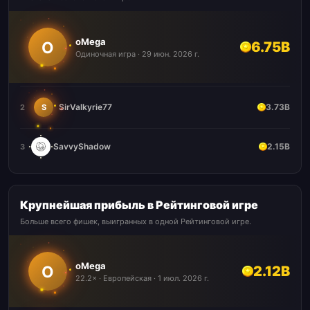
oMega
O
6.75B
Одиночная игра · 29 июн. 2026 г.
SirValkyrie77
3.73B
2
S
SavvyShadow
2.15B
3
Крупнейшая прибыль в Рейтинговой игре
Больше всего фишек, выигранных в одной Рейтинговой игре.
oMega
O
2.12B
22.2× · Европейская · 1 июл. 2026 г.