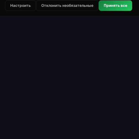
⭐
🏆
👑
Настроить
Отклонить необязательные
Принять все
Рейтинговая
Турниры
Таблица лидеров
Рулетка
Roulette Simulator
Одна из старейших бесплатных платформ
рулетки в интернете. Играйте ради
удовольствия на виртуальные монеты. Без
реальных денег. Без скачивания.
Играть
Ресурсы
Регистрация
Как играть
Столы рулетки
Выплаты и шансы
Турниры
Правила рулетки
Купить монеты
Стратегии
VIP-программа
Статистика в реальном времени