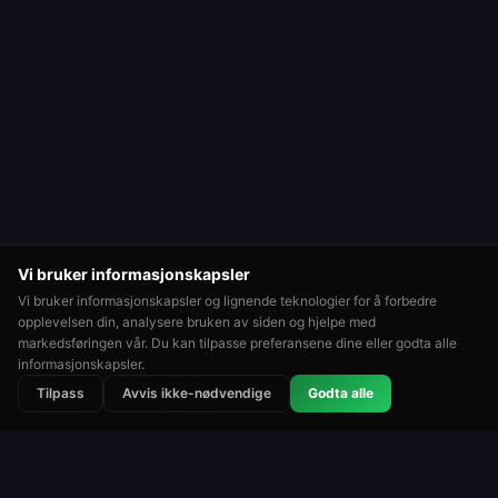
Vi bruker informasjonskapsler
Vi bruker informasjonskapsler og lignende teknologier for å forbedre
opplevelsen din, analysere bruken av siden og hjelpe med
markedsføringen vår. Du kan tilpasse preferansene dine eller godta alle
informasjonskapsler.
⭐
🏆
👑
Tilpass
Avvis ikke-nødvendige
Godta alle
Rangert
Turneringer
Topplister
Rulett