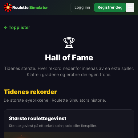
☰
Roulette
Simulator
Logg inn
Registrer deg
←
Topplister
🏆
Hall of Fame
Tidenes største. Hver rekord nedenfor innehas av en ekte spiller.
Klatre i gradene og erobre din egen trone.
Tidenes rekorder
De største øyeblikkene i Roulette Simulators historie.
Største roulettegevinst
Største gevinst på ett enkelt spinn, solo eller flerspiller.