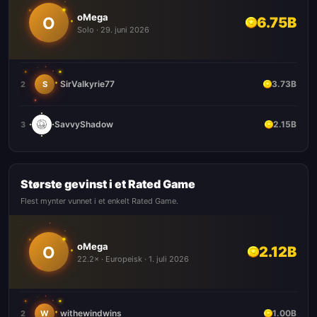
oMega
O
6.75B
Solo · 29. juni 2026
SirValkyrie77
3.73B
2
S
SavvyShadow
2.15B
3
Største gevinst i et Rated Game
Flest mynter vunnet i et enkelt Rated Game.
oMega
O
2.12B
22.2× · Europeisk · 1. juli 2026
withewindwins
1.00B
2
W