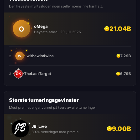
Den høyeste myntsaldoen noen spiller noensinne har hatt.
oMega
O
21.04B
Høyeste saldo · 20. juli 2026
withewindwins
7.29B
2
W
TheLastTarget
6.79B
3
Største turneringsgevinster
Mest premiepenger vunnet på tvers av alle turneringer.
JB_Live
9.00B
3974 turneringer med premie