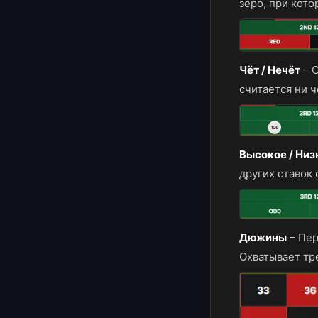
зеро, при кото
Чёт / Нечёт
–
С
считается ни 
Высокое / Низ
других ставок с
Дюжины
–
Пер
Охватывает тр