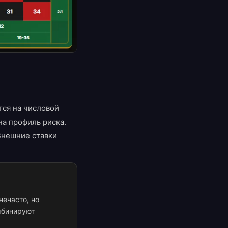
тся на числовой
на профиль риска.
Внешние ставки
нечасто, но
мбинируют