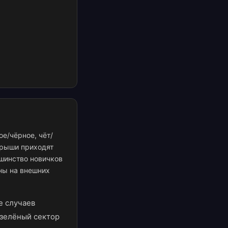
ое/чёрное, чёт/
грыши приходят
ьшинство новичков
ны на внешних
е случаев
— зелёный сектор