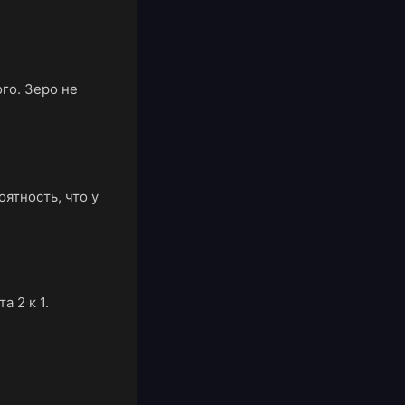
ого. Зеро не
оятность, что у
а 2 к 1.