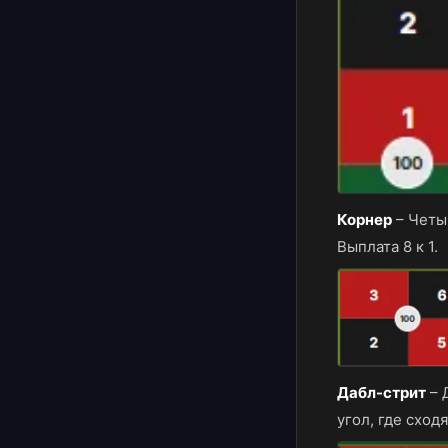
Корнер
–
Четы
Выплата 8 к 1.
Дабл-стрит
–
угол, где сходя