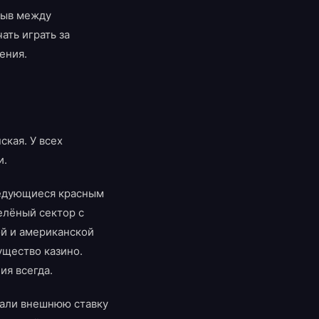
рыв между
ать играть за
ения.
кая. У всех
и.
ередующиеся красным
елёный сектор с
ой и американской
ущество казино.
ия всегда.
лали внешнюю ставку