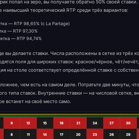
шарик попал на зеро, вы получаете обратно 50% своей ставки.
е наивысший теоретический RTP среди трёх вариантов:
ка — RTP 98,65% (с La Partage)
тка — RTP 97,30%
етка — RTP 94,74%
де вы делаете ставки. Числа расположены в сетке из трёх к
одятся поля для широких ставок: красное/чёрное, чёт/нечёт
ия на столе соответствует определённой ставке с собствен
ложнее, чем есть на самом деле. Потратьте две минуты, чт
го типа ставок. Внутренние ставки — на числовой сетке, в
ое встанет на своё место само.