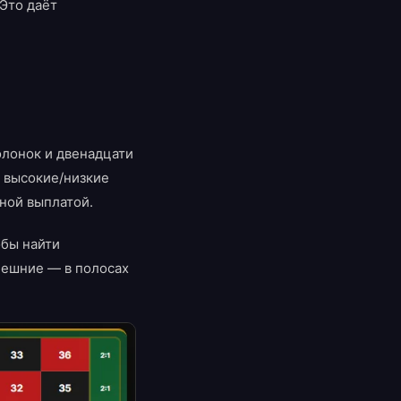
 Это даёт
олонок и двенадцати
, высокие/низкие
ной выплатой.
обы найти
нешние — в полосах