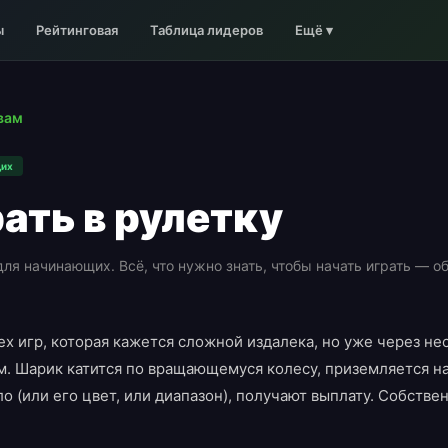
ы
Рейтинговая
Таблица лидеров
Ещё
▾
вам
щих
рать в рулетку
ля начинающих. Всё, что нужно знать, чтобы начать играть — о
ех игр, которая кажется сложной издалека, но уже через не
. Шарик катится по вращающемуся колесу, приземляется на 
о (или его цвет, или диапазон), получают выплату. Собственн