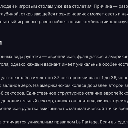
 людей к игровым столам уже два столетия. Причина — раз
глубиной, открывающейся позже: новичок может сесть и нач
опытный игрок всё равно найдёт новые комбинации для изуч
л
вных вида рулетки — европейская, французская и американс
тола, однако каждый вариант имеет уникальные особенност
цузское колёса имеют по 37 секторов: числа от 1 до 36, ч
о зелёное зеро. На американском колесе добавлен второй з
 38 секторов. Единственное структурное отличие европейск
н дополнительный сектор, однако он почти удваивает преим
ропейская рулетка выигрывает с математической точки зрен
а отличается уникальным правилом La Partage. Если вы сде