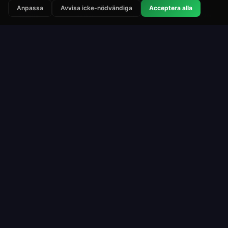
⭐
🏆
👑
Anpassa
Avvisa icke-nödvändiga
Acceptera alla
Rankad
Turneringar
Topplistor
Roulette
Roulette Simulator
En av de längst pågående gratis roulette-
plattformarna på webben. Spela för nöjes skull
med virtuella mynt. Inga riktiga pengar. Inga
nedladdningar.
Spela
Resurser
Registrera
Så spelar du
Roulette-bord
Utbetalningar och odds
Turneringar
Roulette-regler
Köp mynt
Strategier
VIP-program
Livestatistik