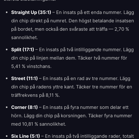
Straight Up (35:1)
–
En insats på ett enda nummer. Lägg
din chip direkt på numret. Den högst betalande insatsen
på bordet, men också den svåraste att träffa — 2,70 %
sannolikhet.
Split (17:1)
–
En insats på två intilliggande nummer. Lägg
din chip på linjen mellan dem. Täcker två nummer för
5,41 % vinstchans.
Street (11:1)
–
En insats på en rad av tre nummer. Lägg
din chip på radens yttre kant. Täcker tre nummer för en
träffrekvens på 8,11 %.
Corner (8:1)
–
En insats på fyra nummer som delar ett
hörn. Lägg din chip på korsningen. Täcker fyra nummer
med 10,81 % sannolikhet.
Six Line (5:1)
–
En insats på två intilliggande rader, totalt