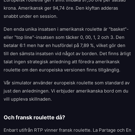
krona. Amerikansk ger 94,74 öre. Den klyftan adderas
snabbt under en session.
Den enda unika insatsen i amerikansk roulette är "basket"-
eller "top line"-insatsen som täcker 0, 00, 1, 2 och 3. Den
betalar 6:1 men har en husfördel på 7,89 %, vilket gör den
till den sämsta insatsen vid något av borden. Det finns ärligt
talat ingen strategisk anledning att föredra amerikansk
roulette om den europeiska versionen finns tillgänglig.
Vår simulator använder europeisk roulette som standard av
just den anledningen. Vi erbjuder amerikanska bord om du
vill uppleva skillnaden.
Och fransk roulette då?
Enbart utifrån RTP vinner fransk roulette. La Partage och En