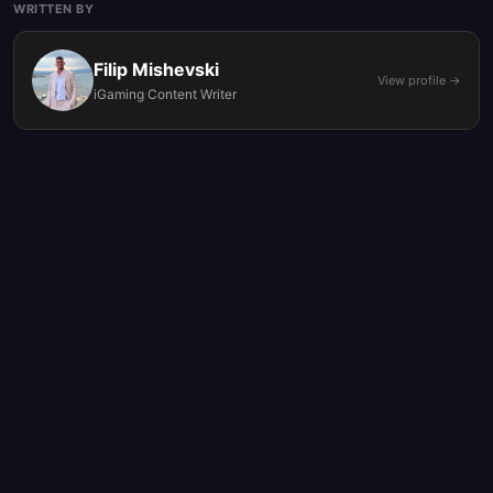
WRITTEN BY
Filip Mishevski
View profile →
iGaming Content Writer