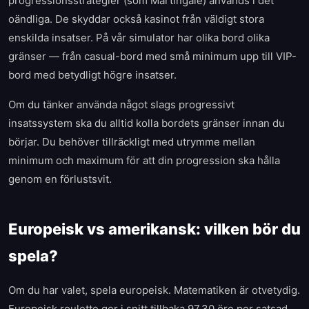
progressionsstrategier (som Martingale) används i det
oändliga. De skyddar också kasinot från väldigt stora
enskilda insatser. På vår simulator har olika bord olika
gränser — från casual-bord med små minimum upp till VIP-
bord med betydligt högre insatser.
Om du tänker använda något slags progressivt
insatssystem ska du alltid kolla bordets gränser innan du
börjar. Du behöver tillräckligt med utrymme mellan
minimum och maximum för att din progression ska hålla
genom en förlustsvit.
Europeisk vs amerikansk: vilken bör du
spela?
Om du har valet, spela europeisk. Matematiken är otvetydig.
Europeisk roulette ger i snitt tillbaka 97,30 öre per satsad