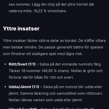
sex nummer. Lägg din chip på det yttre hörnet där
raderna möts. 16,22 % vinstchans.
Yttre insatser
Yttre insatser täcker större delar av bordet. De träffar oftare
men betalar mindre. De passar generellt bättre för spelare
som föredrar ett stadigare spel med lägre risk.
Rött/Svart (1:1)
–
Satsa på det vinnande numrets färg.
Täcker 18 nummer (48,65 % chans). Nollan är grön och
förlorar därför både för rött och svart.
Udda/Jämnt (1:1)
–
Satsa på om numret blir udda eller
jämnt. Samma täckning och sannolikhet som rött/svart.
Nollan räknas varken som udda eller jämnt.