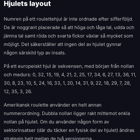
Hjulets layout
Numren på ett roulettehjul är inte ordnade efter sifferföljd.
De är noggrant placerade så att höga och låga tal, udda och
jämna tal samt röda och svarta fickor växlar så mycket som
möjligt. Det säkerställer att ingen del av hjulet gynnar
någon särskild typ av insats.
På ett europeiskt hjul är sekvensen, med början från nollan
och medurs: 0, 32, 15, 19, 4, 21, 2, 25, 17, 34, 6, 27, 13, 36, 11,
30, 8, 23, 10, 5, 24, 16, 33, 1, 20, 14, 31, 9, 22, 18, 29, 7, 28,
12, 35, 3, 26.
Amerikansk roulette använder en helt annan
nummerordning. Dubbla nollan ligger rakt mittemot enkla
nollan på hjulet. Om du använder någon form av
sektorinsatser (där du täcker en fysisk del av hjulet) ändras
strategin helt mellan de två versionerna.