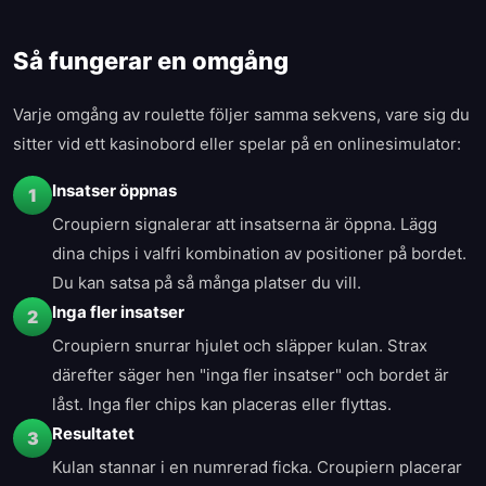
Så fungerar en omgång
Varje omgång av roulette följer samma sekvens, vare sig du
sitter vid ett kasinobord eller spelar på en onlinesimulator:
Insatser öppnas
1
Croupiern signalerar att insatserna är öppna. Lägg
dina chips i valfri kombination av positioner på bordet.
Du kan satsa på så många platser du vill.
Inga fler insatser
2
Croupiern snurrar hjulet och släpper kulan. Strax
därefter säger hen "inga fler insatser" och bordet är
låst. Inga fler chips kan placeras eller flyttas.
Resultatet
3
Kulan stannar i en numrerad ficka. Croupiern placerar