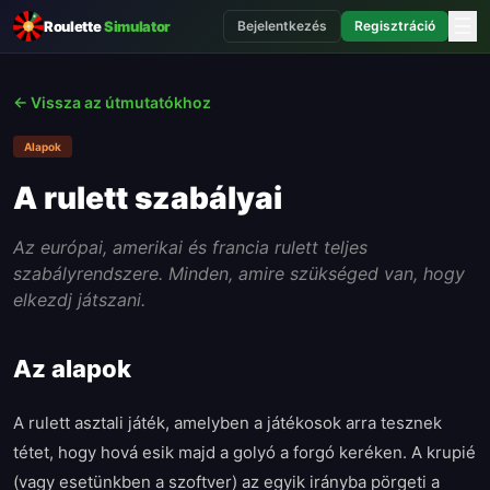
☰
Roulette
Simulator
Bejelentkezés
Regisztráció
← Vissza az útmutatókhoz
Alapok
A rulett szabályai
Az európai, amerikai és francia rulett teljes
szabályrendszere. Minden, amire szükséged van, hogy
elkezdj játszani.
Az alapok
A rulett asztali játék, amelyben a játékosok arra tesznek
tétet, hogy hová esik majd a golyó a forgó keréken. A krupié
(vagy esetünkben a szoftver) az egyik irányba pörgeti a