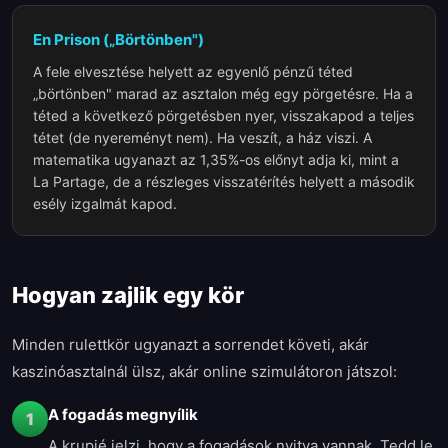
En Prison („Börtönben")
A fele elvesztése helyett az egyenlő pénzű téted
„börtönben" marad az asztalon még egy pörgetésre. Ha a
téted a következő pörgetésben nyer, visszakapod a teljes
tétet (de nyereményt nem). Ha veszít, a ház viszi. A
matematika ugyanazt az 1,35%-os előnyt adja ki, mint a
La Partage, de a részleges visszatérítés helyett a második
esély izgalmát kapod.
Hogyan zajlik egy kör
Minden rulettkör ugyanazt a sorrendet követi, akár
kaszinóasztalnál ülsz, akár online szimulátoron játszol:
A fogadás megnyílik
1
A krupié jelzi, hogy a fogadások nyitva vannak. Tedd le