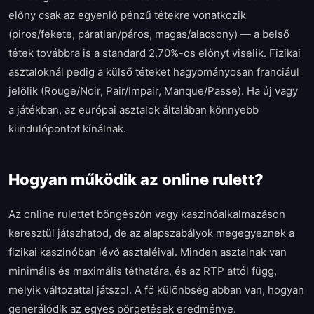
előny csak az egyenlő pénzű tétekre vonatkozik
(piros/fekete, páratlan/páros, magas/alacsony) — a belső
tétek továbbra is a standard 2,70%-os előnyt viselik. Fizikai
asztaloknál pedig a külső téteket hagyományosan franciául
jelölik (Rouge/Noir, Pair/Impair, Manque/Passe). Ha új vagy
a játékban, az európai asztalok általában könnyebb
kiindulópontot kínálnak.
Hogyan működik az online rulett?
Az online rulettet böngészőn vagy kaszinóalkalmazáson
keresztül játszhatod, de az alapszabályok megegyeznek a
fizikai kaszinóban lévő asztaléival. Minden asztalnak van
minimális és maximális téthatára, és az RTP attól függ,
melyik változattal játszol. A fő különbség abban van, hogyan
generálódik az egyes pörgetések eredménye.