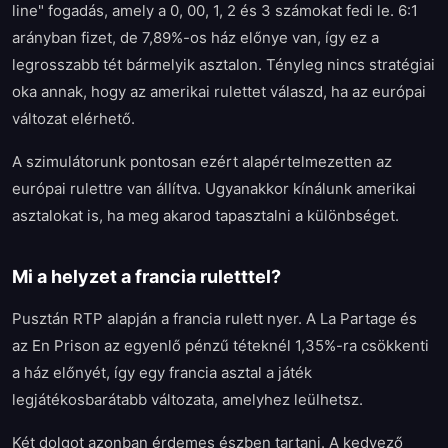
line" fogadás, amely a 0, 00, 1, 2 és 3 számokat fedi le. 6:1
arányban fizet, de 7,89%-os ház előnye van, így ez a
legrosszabb tét bármelyik asztalon. Tényleg nincs stratégiai
oka annak, hogy az amerikai rulettet válaszd, ha az európai
változat elérhető.
A szimulátorunk pontosan ezért alapértelmezetten az
európai rulettre van állítva. Ugyanakkor kínálunk amerikai
asztalokat is, ha meg akarod tapasztalni a különbséget.
Mi a helyzet a francia ruletttel?
Pusztán RTP alapján a francia rulett nyer. A La Partage és
az En Prison az egyenlő pénzű téteknél 1,35%-ra csökkenti
a ház előnyét, így egy francia asztal a játék
legjátékosbarátabb változata, amelyhez leülhetsz.
Két dolgot azonban érdemes észben tartani. A kedvező