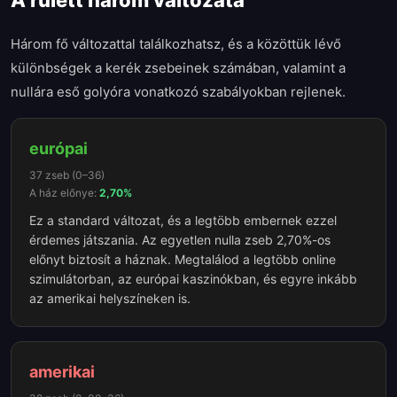
A rulett három változata
Három fő változattal találkozhatsz, és a közöttük lévő
különbségek a kerék zsebeinek számában, valamint a
nullára eső golyóra vonatkozó szabályokban rejlenek.
európai
37 zseb (0–36)
A ház előnye:
2,70%
Ez a standard változat, és a legtöbb embernek ezzel
érdemes játszania. Az egyetlen nulla zseb 2,70%-os
előnyt biztosít a háznak. Megtalálod a legtöbb online
szimulátorban, az európai kaszinókban, és egyre inkább
az amerikai helyszíneken is.
amerikai