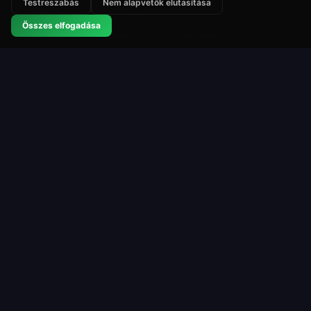
Testreszabás
Nem alapvetők elutasítása
⭐
🏆
👑
Összes elfogadása
Rangsorolt
Bajnokságok
Ranglisták
Rulett
Roulette Simulator
Az egyik leghosszabb ideig futó ingyenes rulett
platform a weben. Játssz szórakozásból virtuális
zsetonokkal. Valódi pénz nélkül. Letöltés nélkül.
Játék
Források
Regisztráció
Hogyan játssz
Rulett asztalok
Kifizetések és esélyek
Bajnokságok
Rulett szabályok
Zsetonvásárlás
Stratégiák
VIP program
Élő statisztikák