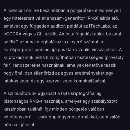
A licencelt online kaszinókban a pörgetések eredményeit
egy hitelesített véletlenszám-generátor (RNG) állítja elő,
amelyet egy független auditor, például az iTechLabs, az
eCOGRA vagy a GLI szállít. Amint a fogadási ablak bezárul,
az RNG azonnal meghatározza a nyerő számot; a
kerékpörgetés animációja pusztán vizuális visszajelzés. A
kriptokaszinók néha bizonyíthatóan tisztességes (provably
fair) rendszereket használnak, amelyek lehetővé teszik,
hogy önállóan ellenőrizd az egyes eredményeket egy
játékos seed és egy szerver seed kombinálásával.
A szimulátorunk ugyanazt a fajta kriptográfiailag
biztonságos RNG-t használja, amelyet egy szabályozott
kaszinóban találnál, így minden pörgetés valóban
véletlenszerű — csak épp ingyenes érmékkel, nem valódi
pénzzel játszol.