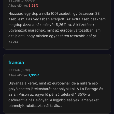
38 zseb (0, 00–36)
A ház előnye:
5,26%
Hozzáad egy dupla nulla (00) zsebet, így összesen 38
zseb lesz. Las Vegasban elterjedt. Az extra zseb csaknem
megduplázza a ház előnyét 5,26%-ra. A kifizetések
ugyanazok maradnak, mint az európai változatban, ami
azt jelenti, hogy minden egyes téten rosszabb esélyt
kapsz.
francia
37 zseb (0–36)
A ház előnye:
1,35%*
Ugyanaz a kerék, mint az európainál, de a nullára eső
golyó esetén játékosbarát szabályokkal. A La Partage és
az En Prison az egyenlő pénzű téteknél 1,35%-ra
csökkenti a ház előnyét. A legjobb esélyek, amelyeket
bármelyik rulettasztalnál találsz.