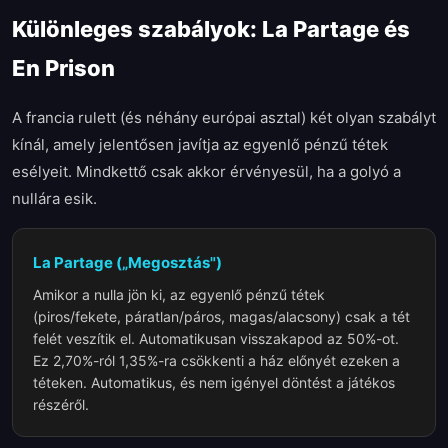
Különleges szabályok: La Partage és
En Prison
A francia rulett (és néhány európai asztal) két olyan szabályt
kínál, amely jelentősen javítja az egyenlő pénzű tétek
esélyeit. Mindkettő csak akkor érvényesül, ha a golyó a
nullára esik.
La Partage („Megosztás")
Amikor a nulla jön ki, az egyenlő pénzű tétek
(piros/fekete, páratlan/páros, magas/alacsony) csak a tét
felét veszítik el. Automatikusan visszakapod az 50%-ot.
Ez 2,70%-ról 1,35%-ra csökkenti a ház előnyét ezeken a
téteken. Automatikus, és nem igényel döntést a játékos
részéről.