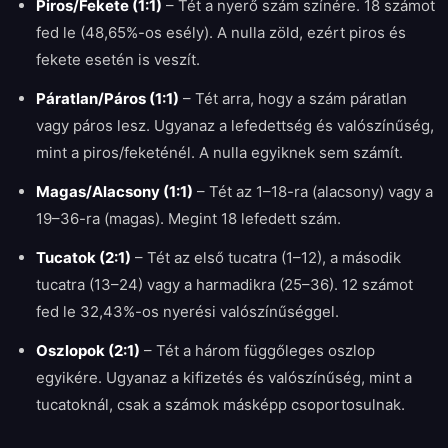
Piros/Fekete (1:1)
–
Tét a nyerő szám színére. 18 számot
fed le (48,65%-os esély). A nulla zöld, ezért piros és
fekete esetén is veszít.
Páratlan/Páros (1:1)
–
Tét arra, hogy a szám páratlan
vagy páros lesz. Ugyanaz a lefedettség és valószínűség,
mint a piros/feketénél. A nulla egyiknek sem számít.
Magas/Alacsony (1:1)
–
Tét az 1–18-ra (alacsony) vagy a
19–36-ra (magas). Megint 18 lefedett szám.
Tucatok (2:1)
–
Tét az első tucatra (1–12), a második
tucatra (13–24) vagy a harmadikra (25–36). 12 számot
fed le 32,43%-os nyerési valószínűséggel.
Oszlopok (2:1)
–
Tét a három függőleges oszlop
egyikére. Ugyanaz a kifizetés és valószínűség, mint a
tucatoknál, csak a számok másképp csoportosulnak.