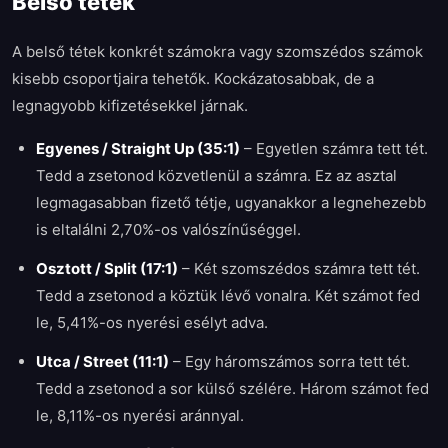
Belső tétek
A belső tétek konkrét számokra vagy szomszédos számok
kisebb csoportjaira tehetők. Kockázatosabbak, de a
legnagyobb kifizetésekkel járnak.
Egyenes / Straight Up (35:1)
–
Egyetlen számra tett tét.
Tedd a zsetonod közvetlenül a számra. Ez az asztal
legmagasabban fizető tétje, ugyanakkor a legnehezebb
is eltalálni 2,70%-os valószínűséggel.
Osztott / Split (17:1)
–
Két szomszédos számra tett tét.
Tedd a zsetonod a köztük lévő vonalra. Két számot fed
le, 5,41%-os nyerési esélyt adva.
Utca / Street (11:1)
–
Egy háromszámos sorra tett tét.
Tedd a zsetonod a sor külső szélére. Három számot fed
le, 8,11%-os nyerési aránnyal.