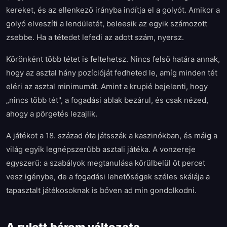
kereket, és az ellenkező irányba indítja el a golyót. Amikor a
golyó elveszíti a lendületét, beleesik az egyik számozott
zsebbe. Ha a tétedet lefedi az adott szám, nyersz.
Körönként több tétet is feltehetsz. Nincs felső határa annak,
hogy az asztal hány pozícióját fedheted le, amíg minden tét
eléri az asztal minimumát. Amint a krupié bejelenti, hogy
„nincs több tét", a fogadási ablak bezárul, és csak nézed,
ahogy a pörgetés lezajlik.
A játékot a 18. század óta játsszák a kaszinókban, és máig a
világ egyik legnépszerűbb asztali játéka. A vonzereje
egyszerű: a szabályok megtanulása körülbelül öt percet
vesz igénybe, de a fogadási lehetőségek széles skálája a
tapasztalt játékosoknak is bőven ad min gondolkodni.