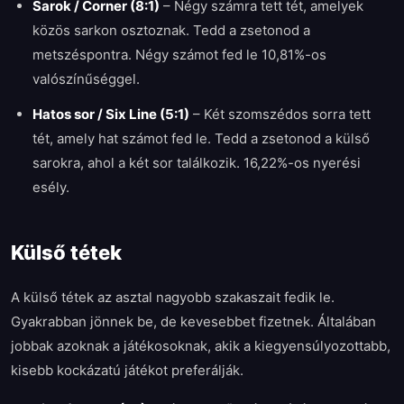
Sarok / Corner (8:1)
–
Négy számra tett tét, amelyek
közös sarkon osztoznak. Tedd a zsetonod a
metszéspontra. Négy számot fed le 10,81%-os
valószínűséggel.
Hatos sor / Six Line (5:1)
–
Két szomszédos sorra tett
tét, amely hat számot fed le. Tedd a zsetonod a külső
sarokra, ahol a két sor találkozik. 16,22%-os nyerési
esély.
Külső tétek
A külső tétek az asztal nagyobb szakaszait fedik le.
Gyakrabban jönnek be, de kevesebbet fizetnek. Általában
jobbak azoknak a játékosoknak, akik a kiegyensúlyozottabb,
kisebb kockázatú játékot preferálják.