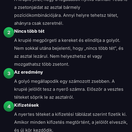
a zsetonjaidat az asztal bármely
pozíciókombinációjára. Annyi helyre tehetsz tétet,
ahányra csak szeretnél.
Nincs több tét
2
A krupié megpörgeti a kereket és elindítja a golyót.
Nem sokkal utána bejelenti, hogy „nincs több tét", és
az asztal lezárul. Nem helyezhetsz el vagy
mozgathatsz több zsetont.
Az eredmény
3
A golyó megállapodik egy számozott zsebben. A
krupié jelölőt tesz a nyerő számra. Először a vesztes
téteket söprik le az asztalról.
Kifizetések
4
A nyertes téteket a kifizetési táblázat szerint fizetik ki.
Amikor minden kifizetés megtörtént, a jelölőt elveszik,
és új kör kezdődik.