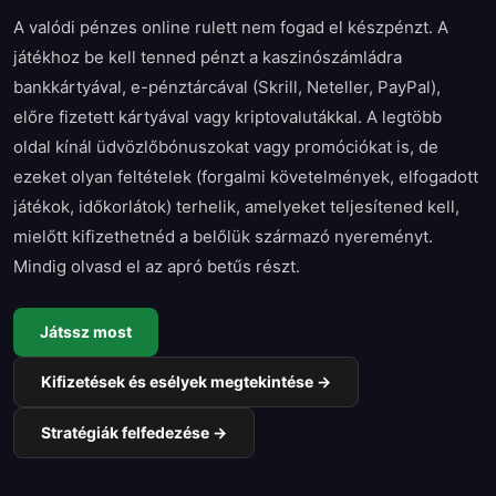
A valódi pénzes online rulett nem fogad el készpénzt. A
játékhoz be kell tenned pénzt a kaszinószámládra
bankkártyával, e-pénztárcával (Skrill, Neteller, PayPal),
előre fizetett kártyával vagy kriptovalutákkal. A legtöbb
oldal kínál üdvözlőbónuszokat vagy promóciókat is, de
ezeket olyan feltételek (forgalmi követelmények, elfogadott
játékok, időkorlátok) terhelik, amelyeket teljesítened kell,
mielőtt kifizethetnéd a belőlük származó nyereményt.
Mindig olvasd el az apró betűs részt.
Játssz most
Kifizetések és esélyek megtekintése →
Stratégiák felfedezése →