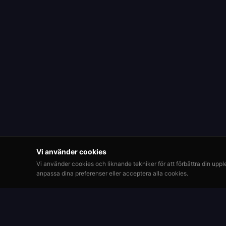
Vi använder cookies
Vi använder cookies och liknande tekniker för att förbättra din upp
anpassa dina preferenser eller acceptera alla cookies.