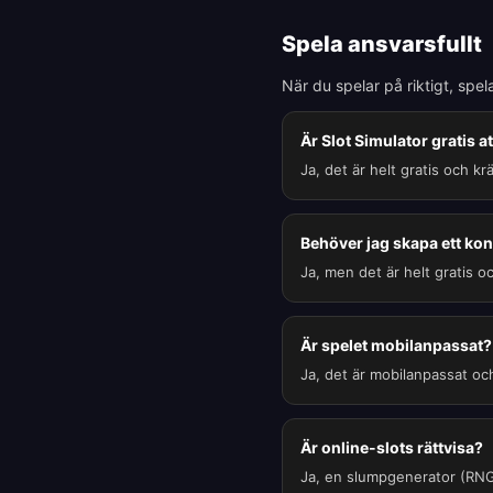
Spela ansvarsfullt
När du spelar på riktigt, spel
Är Slot Simulator gratis a
Ja, det är helt gratis och kr
Behöver jag skapa ett ko
Ja, men det är helt gratis o
Är spelet mobilanpassat?
Ja, det är mobilanpassat oc
Är online-slots rättvisa?
Ja, en slumpgenerator (RNG) 