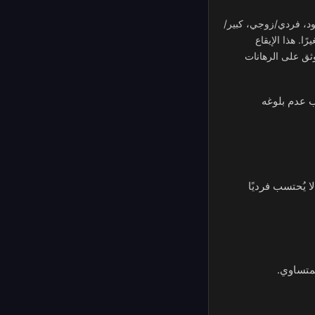
ود، فردي/زوجي، كبير/
. هذا الإيقاع
وثق على الرهانات
ل قليلًا من نصف الوقت (48.65%). يدفع 1 إلى 1. سبب عدم بلوغه
ا يُحتسب فرديًا