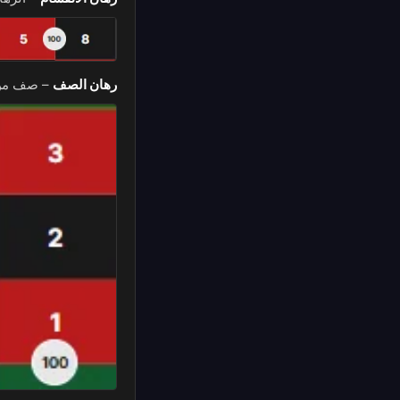
رهان الصف
–
صف من ثل