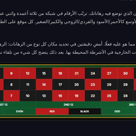
 الذي توضع فيه رهاناتك. ترتّب الأرقام في شبكة من ثلاثة أعمدة واثني ع
سع كالأحمر/الأسود والفردي/الزوجي والكبير/الصغير. كل موقع على الطاولة
 مما هو عليه فعلًا. أمضِ دقيقتين في تحديد مكان كل نوع من الرهانات: الر
نات الخارجية في الأشرطة المحيطة بها. بعد ذلك يتضح كل شيء من تلقاء ن