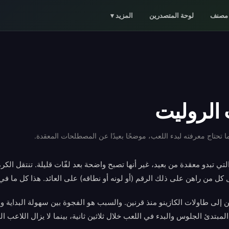
مصنف
لوحة المتصدرين
المزيد
▾
الروليت
ا تحتاج معرفته لبدء اللعب، موضحًا بعيدًا عن المصطلحات المعقدة.
لتي تبدو معقدة من بعيد، غير أنها تصبح واضحة بعد لفّات قليلة. تنتقل الكر
 من راهن على ذلك الرقم (أو لونه أو نطاقه) على العائد. هذا كل ما في 
 إلى طاولات الكازينو منذ قرنين. والسبب هو الفجوة بين سهولة البداية و
لمبتدئ الجلوس والبدء في اللعب خلال ثلاثين ثانية، بينما لا يزال اللاع