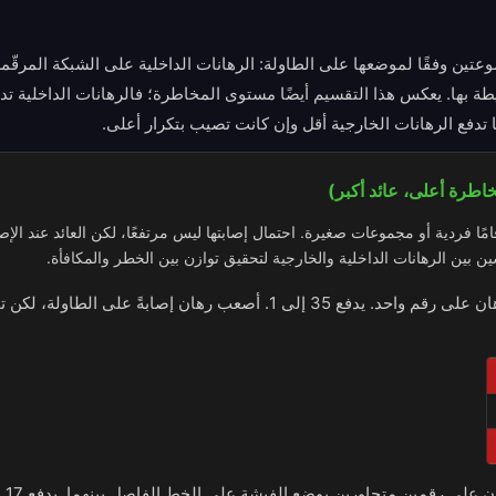
تين وفقًا لموضعها على الطاولة: الرهانات الداخلية على الشبكة المرقّمة
ة بها. يعكس هذا التقسيم أيضًا مستوى المخاطرة؛ فالرهانات الداخلية تدفع 
ما تدفع الرهانات الخارجية أقل وإن كانت تصيب بتكرار أعلى.
خاطرة أعلى، عائد أكبر)
ًا فردية أو مجموعات صغيرة. احتمال إصابتها ليس مرتفعًا، لكن العائد عند الإصا
ن بين الرهانات الداخلية والخارجية لتحقيق توازن بين الخطر والمكافأة.
الرهان على رقم واحد. يدفع 35 إلى 1. أصعب رهان إصابةً على الطاو
ن على رقمين متجاورين بوضع الفيشة على الخط الفاصل بينهما. يدفع 17 إلى 1.