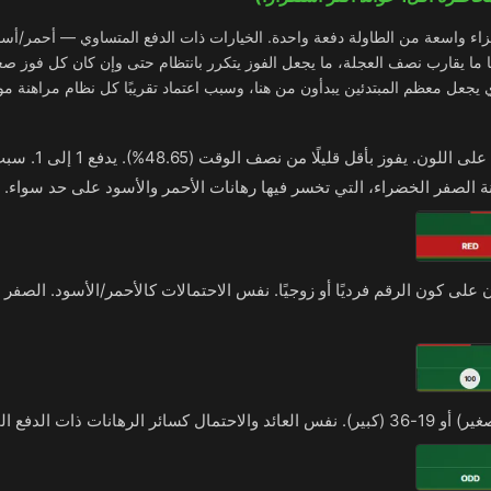
زاء واسعة من الطاولة دفعة واحدة. الخيارات ذات الدفع المتساوي — أحمر/أس
 يقارب نصف العجلة، ما يجعل الفوز يتكرر بانتظام حتى وإن كان كل فوز صغيرًا
يجعل معظم المبتدئين يبدأون من هنا، وسبب اعتماد تقريبًا كل نظام مراهنة م
الرهان على اللون. يفوز بأق
 على كون الرقم فرديًا أو زوجيًا. نفس الاحتمالات كالأحمر/الأسود. الصفر ل