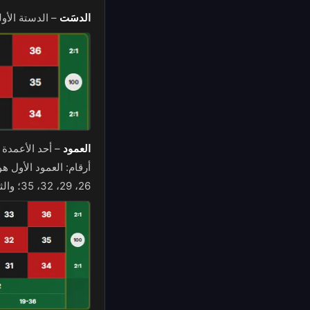
الدسَت
–
الدستة الأولى (1–12) أو الثانية (13–24) أو الثالثة (25–36). يدفع 2 إ
العمود
–
26، 29، 32، 35؛ والثالث هو 3، 6، 9، 12، 15، 18، 21، 24، 27، 30، 33، 36.