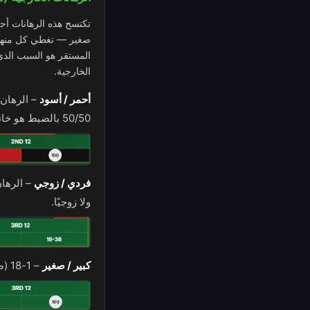
تكتسح هذه الرهانات أج
صغير — تغطي كل منها ما
المستقر هو السبب الذي 
الخارجية.
أحمر / أسود
–
50/50 بالضبط هو خانة الصفر الخضراء، التي تخسر فيها رهانات الأحمر والأسود على حد سواء.
فردي / زوجي
–
الرهان
ولا زوجيًا.
كبير / صغير
–
1-18 (صغير) أو 19-36 (كبير). نفس العائد والاحتمال كسائر الرهانات ذات الدفع المتساوي.