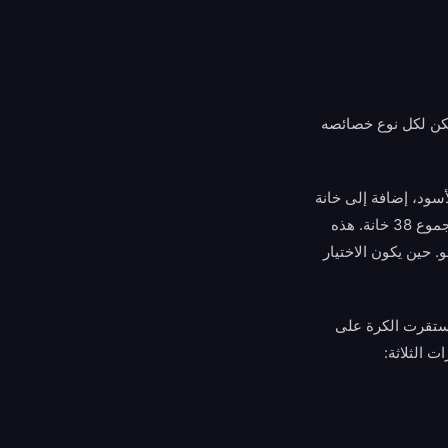
 لكن لكل نوع خصائصه
ن 1 إلى 36 بالتناوب بين الأحمر والأسود، إضافة إلى خانة
خضراء واحدة للصفر. أما عجلة الروليت الأمريكي فتضيف خانة خضراء ثانية مميزة بـ 00، ليصبح المجموع 38 خانة. هذه
و. حين يكون الاختيار
سي بقاعدة فريدة تُعرف بـ La Partage. إذا وضعت رهانًا خارجيًا (ذا عائد 1:1) واستقرت الكرة على