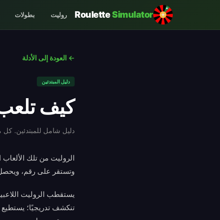
Roulette
Simulator
روليت
بطولات
← العودة إلى الأدلة
دليل المبتدئين
كيف تلعب 
دليل شامل للمبتدئين. كل م
الروليت من تلك الألعاب ا
وتستقر على رقم، ويحصل كل
يستقطب الروليت اللاعبين
تنكشف تدريجيًا؛ يستطيع ا