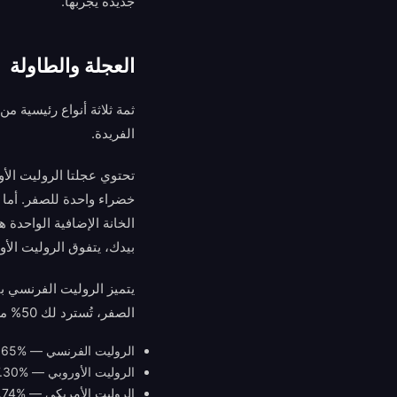
جديدة يجربها.
العجلة والطاولة
ثمة ثلاثة أنواع رئيسية م
الفريدة.
الخانة الإضافية الواحدة ه
بيدك، يتفوق الروليت الأو
الصفر، تُسترد لك 50% من رهانك. وهذا ما يمنح الروليت الفرنسي أعلى RTP نظري من بين المتغيرات الثلاثة:
الروليت الفرنسي — RTP 98.65% (مع La Partage)
الروليت الأوروبي — RTP 97.30%
الروليت الأمريكي — RTP 94.74%