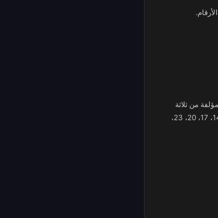
 كل عمود فجوة مؤلفة من ثلاثة
أرقام: العمود الأول هو 1، 4، 7، 10، 13، 16، 19، 22، 25، 28، 31، 34؛ والثاني هو 2، 5، 8، 11، 14، 17، 20، 23،