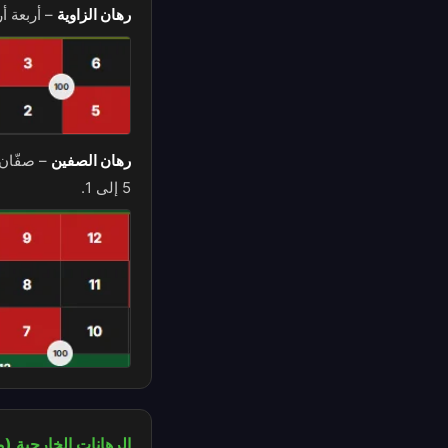
رهان الزاوية
–
أربعة أ
رهان الصفين
–
صفّان 
5 إلى 1.
الرهانات الخارجية (م