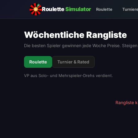
Roulette
Simulator
Roulette
Turnier
Wöchentliche Rangliste
Die besten Spieler gewinnen jede Woche Preise. Steigen S
Roulette
Turnier & Rated
VP aus Solo- und Mehrspieler-Drehs verdient.
Rangliste 