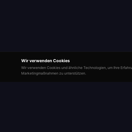
Wir verwenden Cookies
Wir verwenden Cookies und ähnliche Technologien, um Ihre Erfahru
Marketingmaßnahmen zu unterstützen.
Spielen
Roulette Simulator
Registrier
Eine der ältesten kostenlosen Roulette-
Plattformen im Web. Spielen Sie zum Spaß mit
Roulettet