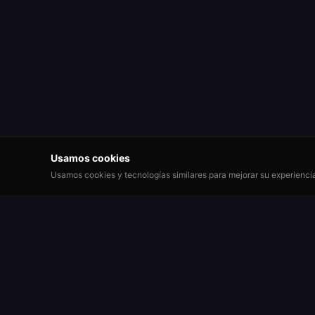
Usamos cookies
Usamos cookies y tecnologías similares para mejorar su experiencia,
Jugar
Roulette Simulator
Registrar
Una de las plataformas de ruleta gratuita más
antiguas de la web. Juega por diversión con
Mesas de 