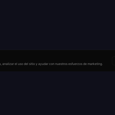
 analizar el uso del sitio y ayudar con nuestros esfuerzos de marketing.
Recursos
se
Cómo jugar
ruleta
Pagos y probabilidades