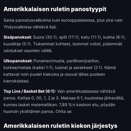
Amerikkalaisen ruletin panostyypit
Sama panostusvalikoima kuin eurooppalaisessa, plus yksi vain
Yhdysvalloissa nähtävä lisä:
Sisäpanokset:
Suora (35:1), split (17:1), katu (11:1), kulma (8:1),
kuusilinja (5:1). Tiukemmat kohteet, isommat voitot, pidemmät
odotukset osumien välillä.
Ulkopanokset:
Punainen/musta, parillinen/pariton,
korkea/matala (kaikki 1:1), tusinat ja sarakkeet (2:1). Nämä
kattavat noin puolet kiekosta ja osuvat lähes puoleen
kierroksistasi.
Top Line / Basket Bet (6:1):
Vain amerikkalaisessa nähtävä
panos. Kattaa 0, 00, 1, 2 ja 3. Maksaa 6:1, kuulostaa järkevältä,
kunnes lasket matematiikan: 7,89 %:n kasinon etu, pöydän
huonoin yksittäinen panos. Ohita se.
Amerikkalaisen ruletin kiekon järjestys