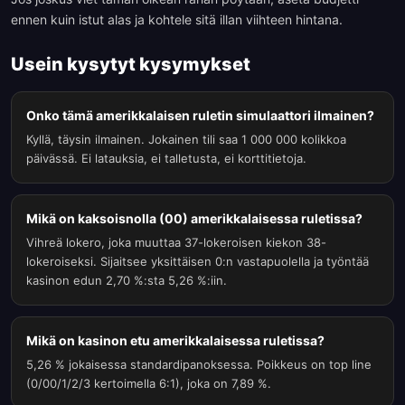
ennen kuin istut alas ja kohtele sitä illan viihteen hintana.
Usein kysytyt kysymykset
Onko tämä amerikkalaisen ruletin simulaattori ilmainen?
Kyllä, täysin ilmainen. Jokainen tili saa 1 000 000 kolikkoa
päivässä. Ei latauksia, ei talletusta, ei korttitietoja.
Mikä on kaksoisnolla (00) amerikkalaisessa ruletissa?
Vihreä lokero, joka muuttaa 37-lokeroisen kiekon 38-
lokeroiseksi. Sijaitsee yksittäisen 0:n vastapuolella ja työntää
kasinon edun 2,70 %:sta 5,26 %:iin.
Mikä on kasinon etu amerikkalaisessa ruletissa?
5,26 % jokaisessa standardipanoksessa. Poikkeus on top line
(0/00/1/2/3 kertoimella 6:1), joka on 7,89 %.