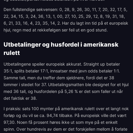
Den fullstendige sekvensen: 0, 28, 9, 26, 30, 11, 7, 20, 32, 17, 5,
22, 34, 15, 3, 24, 36, 13, 1, 00, 27, 10, 25, 29, 12, 8, 19, 31, 18,
6, 21, 33, 16, 4, 23, 35, 14, 2. Har du lagt inn tid på et europeisk
hjul, regn med at rekkefølgen ser feil ut en god stund.
Utbetalinger og husfordel i amerikansk
rulett
Utbetalingene speiler europeisk akkurat. Straight up betaler
35:1, splits betaler 17:1, innsatser med jevn odds betaler 1:1.
Samme tall, men du treffer dem sjeldnere, fordi det er 38
lommer i stedet for 37. Utbetalingsmatten ble designet for et hjul
med 36 tall, og husfordelen på 5,26 % er det som faller ut når
det faktisk er 38.
I praksis: sats 100 mynter på amerikansk rulett over et langt nok
forløp og du vil se ca. 94,74 tilbake. På europeisk ville det vært
97,30. Noen få prosent høres ikke ut som mye på et enkelt
spinn. Over hundrevis av dem er det forskjellen mellom å forlate