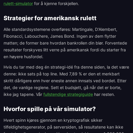
rulett-simulator
for å kjenne forskjellen.
Strategier for amerikansk rulett
Alle standardsystemene overføres: Martingale, D'Alembert,
Fibonacci, Labouchere, James Bond. Ingen av dem flytter
matten; de former bare hvordan bankrollen din blør. Forventede
resultater forskyves litt verre på amerikansk fordi du starter fra
en høyere husfordel.
Hvis du tar med deg én strategi-idé fra denne siden, la det være
denne: ikke sats på top line. Med 7,89 % er den et merkbart
skritt dårligere enn hver eneste annen innsats ved bordet. Etter
det, de vanlige reglene. Sett et budsjett, gå når det er borte,
ikke jag tapene. Vår
fullstendige strategiguide
har resten.
Hvorfor spille på vår simulator?
Hvert spinn kjøres gjennom en kryptografisk sikker
tilfeldighetsgenerator, på serversiden, så resultatene kan ikke