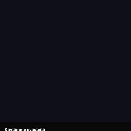
Käytämme evästeitä