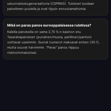
satunnaislukugeneraattoria (CSPRNG). Tulokset luodaan
palvelimen puolella ja ovat täysin ennustamattomia.
Mikä on paras panos eurooppalaisessa ruletissa?
Kaikilla panoksilla on sama 2,70 %:n kasinon etu.
Tasarahapanokset (punainen/musta, parillinen/pariton)
voittavat useimmin. Suorat numerot maksavat eniten (35:1),
mutta osuvat harvimmin. "Paras" panos riippuu
riskinottohaluistasi.