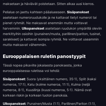
maksetaan ja häviävät poistetaan. Sitten alkaa uusi kierros.
Pelialue on jaettu kahteen pääalueeseen.
Sisäpanokset
asetetaan numeroruudukolle ja ne kattavat tietyt numerot tai
pienet ryhmät. Ne maksavat enemmän mutta voittavat
harvemmin.
Ulkopanokset
asetetaan ruudukon ympärillä oleviin
merkittyihin osioihin (punainen/musta, parillinen/pariton, tusinat,
sarakkeet) ja kattavat isompia ryhmiä. Ne voittavat useammin
mutta maksavat vähemmän.
Eurooppalaisen ruletin panostyypit
Tässä nopea pikaviite jokaisesta panoksesta, jonka
eurooppalaisessa ruletissa voi tehdä:
Sisäpanokset:
Suora (yksittäinen numero, 35:1), Split (kaksi
numeroa, 17:1), Katu (kolme numeroa, 11:1), Kulma (neljä
numeroa, 8:1), Kuusilinja (kuusi numeroa, 5:1). Nämä ovat
korkean riskin ja korkean tuoton panoksia.
Ulkopanokset:
Punainen/Musta (1:1), Parillinen/Pariton (1:1),