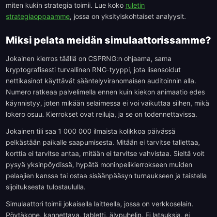
miten kukin strategia toimii. Lue koko
ruletin
strategiaoppaamme
, jossa on yksityiskohtaiset analyysit.
Miksi pelata meidän simulaattorissamme?
Jokainen kierros täällä on CSPRNG:n ohjaama, sama
kryptografisesti turvallinen RNG-tyyppi, jota lisensoidut
nettikasinot käyttävät sääntelyviranomaisen auditoinnin alla.
Numero ratkeaa palvelimella ennen kuin kiekon animaatio edes
käynnistyy, joten mikään selaimessa ei voi vaikuttaa siihen, mikä
lokero osuu. Kierrokset ovat reiluja, ja se on todennettavissa.
Jokainen tili saa 1 000 000 ilmaista kolikkoa päivässä
pelkästään paikalle saapumisesta. Mitään ei tarvitse tallettaa,
korttia ei tarvitse antaa, mitään ei tarvitse vahvistaa. Sieltä voit
pysyä yksinpöydissä, hypätä moninpelikierrokseen muiden
pelaajien kanssa tai ostaa sisäänpääsyn turnaukseen ja taistella
sijoituksesta tulostaululla.
Simulaattori toimii jokaisella laitteella, jossa on verkkoselain.
Pöytäkone, kannettava, tabletti, älypuhelin. Ei latauksia, ei