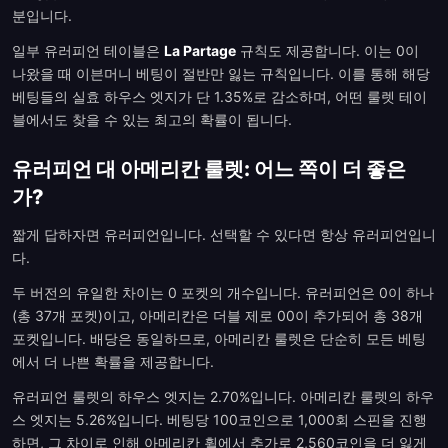
분입니다.
일부 유러피언 테이블은
La Partage
규칙도 제공합니다. 이는 0이
나왔을 때 이븐머니 베팅이 절반만 잃는 규칙입니다. 이를 통해 해당
베팅들의 실효 하우스 엣지가 단 1.35%로 감소하며, 어떤 룰렛 테이
블에서도 찾을 수 있는 최고의 확률이 됩니다.
유러피언 대 아메리칸 룰렛: 어느 쪽이 더 좋은
가?
짧게 답하자면 유러피언입니다. 선택할 수 있다면 항상 유러피언입니
다.
두 버전의 유일한 차이는 0 포켓의 개수입니다. 유러피언은 0이 하나
(총 37개 포켓)이고, 아메리칸은 더블 제로 00이 추가되어 총 38개
포켓입니다. 배당은 동일하므로, 아메리칸 룰렛은 단순히 모든 베팅
에서 더 나쁜 확률을 제공합니다.
유러피언 룰렛의 하우스 엣지는 2.70%입니다. 아메리칸 룰렛의 하우
스 엣지는 5.26%입니다. 베팅당 100코인으로 1,000회 스핀을 진행
하면, 그 차이로 인해 아메리칸 휠에서 추가로 2,560코인을 더 잃게