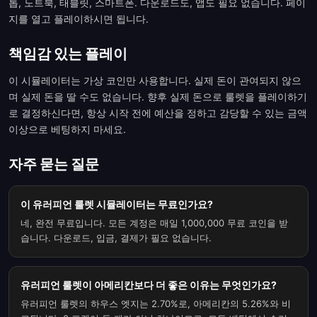
톱, 노트북, 태블릿, 스마트폰. 다운로드도, 앱도 필요 없습니다. 페이
지를 열고 플레이하시면 됩니다.
책임감 있는 플레이
이 시뮬레이터는 가상 코인만 사용합니다. 실제 돈이 관여되지 않으
며 실제 돈을 딸 수도 없습니다. 향후 실제 돈으로 룰렛을 플레이하기
로 결정하신다면, 항상 시작 전에 예산을 정하고 감당할 수 있는 금액
이상으로 베팅하지 마세요.
자주 묻는 질문
이 유러피언 룰렛 시뮬레이터는 무료인가요?
네, 완전 무료입니다. 모든 계정은 매일 1,000,000 무료 코인을 받
습니다. 다운로드, 입금, 결제가 필요 없습니다.
유러피언 룰렛이 아메리칸보다 더 좋은 이유는 무엇인가요?
유러피언 룰렛의 하우스 엣지는 2.70%로, 아메리칸의 5.26%와 비