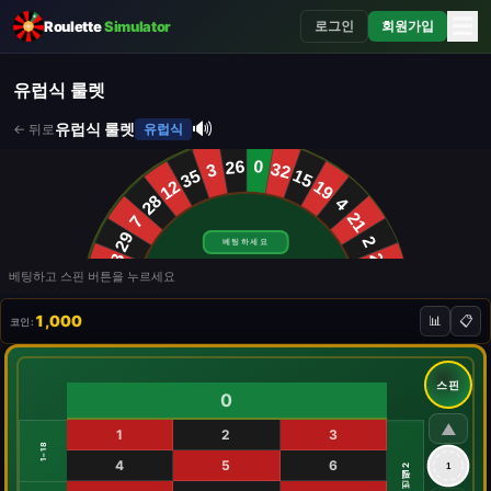
☰
Roulette
Simulator
로그인
회원가입
유럽식 룰렛
🔊
유럽식 룰렛
←
뒤로
유럽식
26
0
32
3
35
15
12
19
28
4
21
7
29
2
베팅하세요
18
25
베팅하고 스핀 버튼을 누르세요
17
22
34
9
1,000
📊
📋
코인
:
31
6
14
27
20
13
스핀
36
1
0
33
11
16
30
▲
24
8
1
2
3
23
5
10
1–18
4
5
6
1
1번째 12