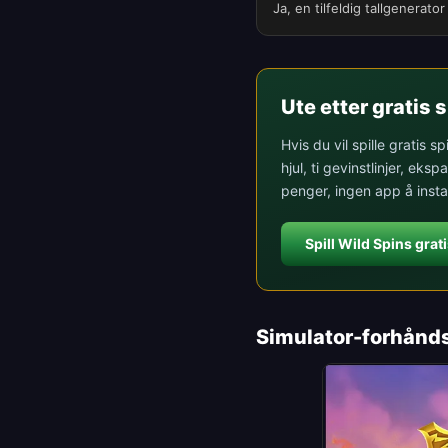
Ja, en tilfeldig tallgenerat
Ute etter gratis 
Hvis du vil spille gratis s
hjul, ti gevinstlinjer, ek
penger, ingen app å insta
Spill Wild Spins grat
Simulator-forhånd