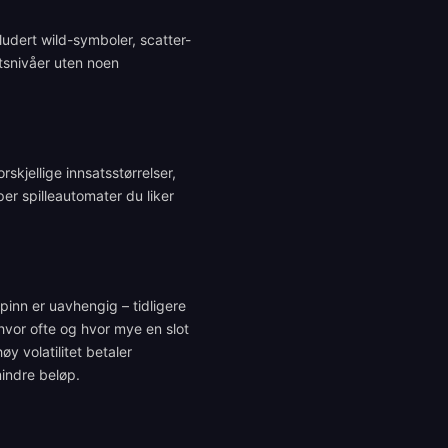
kludert wild-symboler, scatter-
etsnivåer uten noen
kjellige innsatsstørrelser,
per spilleautomater du liker
pinn er uavhengig – tidligere
(hvor ofte og hvor mye en slot
y volatilitet betaler
mindre beløp.