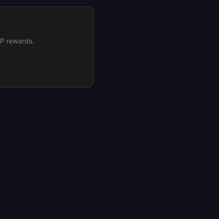
IP rewards.