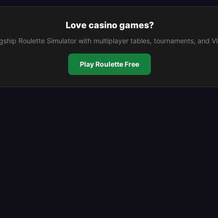
Love casino games?
agship Roulette Simulator with multiplayer tables, tournaments, and V
Play Roulette Free