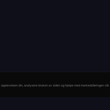
re opplevelsen din, analysere bruken av siden og hjelpe med markedsføringen vår