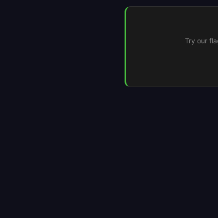
Try our fl