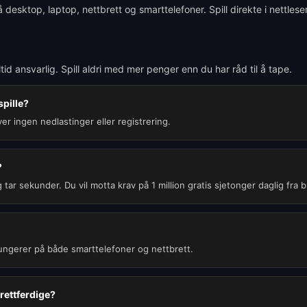
 desktop, laptop, nettbrett og smarttelefoner. Spill direkte i nettlese
alltid ansvarlig. Spill aldri med mer penger enn du har råd til å tape.
spille?
ver ingen nedlastinger eller registrering.
?
 tar sekunder. Du vil motta krav på 1 million gratis sjetonger daglig fra 
fungerer på både smarttelefoner og nettbrett.
 rettferdige?