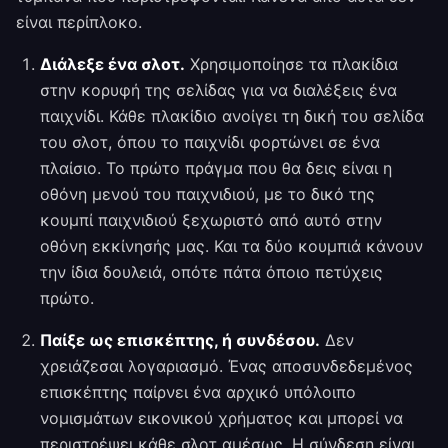
είναι περίπλοκο.
Διάλεξε ένα σλοτ
.
Χρησιμοποίησε τα πλακίδια
στην κορυφή της σελίδας για να διαλέξεις ένα
παιχνίδι. Κάθε πλακίδιο ανοίγει τη δική του σελίδα
του σλοτ, όπου το παιχνίδι φορτώνει σε ένα
πλαίσιο. Το πρώτο πράγμα που θα δεις είναι η
οθόνη μενού του παιχνιδιού, με το δικό της
κουμπί παιχνιδιού ξεχωριστό από αυτό στην
οθόνη εκκίνησής μας. Και τα δύο κουμπιά κάνουν
την ίδια δουλειά, οπότε πάτα όποιο πετύχεις
πρώτο.
Παίξε ως επισκέπτης, ή συνδέσου
.
Δεν
χρειάζεσαι λογαριασμό. Ένας αποσυνδεδεμένος
επισκέπτης παίρνει ένα αρχικό υπόλοιπο
νομισμάτων εικονικού χρήματος και μπορεί να
περιστρέψει κάθε σλοτ αμέσως. Η σύνδεση είναι