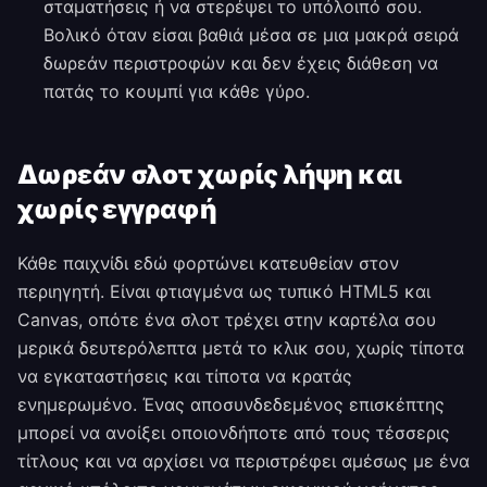
σταματήσεις ή να στερέψει το υπόλοιπό σου.
Βολικό όταν είσαι βαθιά μέσα σε μια μακρά σειρά
δωρεάν περιστροφών και δεν έχεις διάθεση να
πατάς το κουμπί για κάθε γύρο.
Δωρεάν σλοτ χωρίς λήψη και
χωρίς εγγραφή
Κάθε παιχνίδι εδώ φορτώνει κατευθείαν στον
περιηγητή. Είναι φτιαγμένα ως τυπικό HTML5 και
Canvas, οπότε ένα σλοτ τρέχει στην καρτέλα σου
μερικά δευτερόλεπτα μετά το κλικ σου, χωρίς τίποτα
να εγκαταστήσεις και τίποτα να κρατάς
ενημερωμένο. Ένας αποσυνδεδεμένος επισκέπτης
μπορεί να ανοίξει οποιονδήποτε από τους τέσσερις
τίτλους και να αρχίσει να περιστρέφει αμέσως με ένα