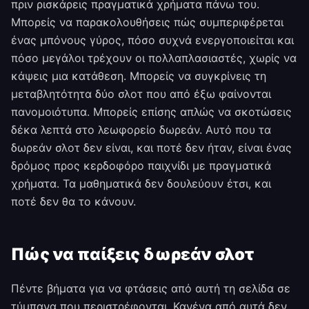
πριν ρισκάρεις πραγματικά χρήματα πάνω του.
Μπορείς να παρακολουθήσεις πώς συμπεριφέρεται
ένας μπόνους γύρος, πόσο συχνά ενεργοποιείται και
πόσο μεγάλοι τρέχουν οι πολλαπλασιαστές, χωρίς να
κάψεις μια κατάθεση. Μπορείς να συγκρίνεις τη
μεταβλητότητα δύο σλοτ που από έξω φαίνονται
πανομοιότυπα. Μπορείς επίσης απλώς να σκοτώσεις
δέκα λεπτά στο λεωφορείο δωρεάν. Αυτό που τα
δωρεάν σλοτ δεν είναι, και ποτέ δεν ήταν, είναι ένας
δρόμος προς κερδοφόρο παιχνίδι με πραγματικά
χρήματα. Τα μαθηματικά δεν δουλεύουν έτσι, και
ποτέ δεν θα το κάνουν.
Πώς να παίξεις δωρεάν σλοτ
Πέντε βήματα για να φτάσεις από αυτή τη σελίδα σε
τύμπανα που περιστρέφονται. Κανένα από αυτά δεν