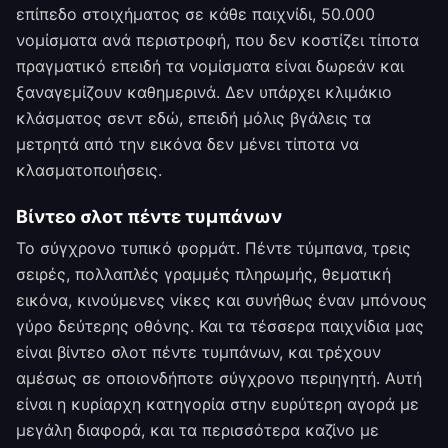
επίπεδο στοιχήματος σε κάθε παιχνίδι, 50.000
νομίσματα ανά περιστροφή, που δεν κοστίζει τίποτα
πραγματικό επειδή τα νομίσματα είναι δωρεάν και
ξαναγεμίζουν καθημερινά. Δεν υπάρχει κλιμάκιο
κλάσματος σεντ εδώ, επειδή μόλις βγάλεις τα
μετρητά από την εικόνα δεν μένει τίποτα να
κλασματοποιήσεις.
Βίντεο σλοτ πέντε τυμπάνων
Το σύγχρονο τυπικό φορμάτ. Πέντε τύμπανα, τρεις
σειρές, πολλαπλές γραμμές πληρωμής, θεματική
εικόνα, κινούμενες νίκες και συνήθως έναν μπόνους
γύρο δεύτερης οθόνης. Και τα τέσσερα παιχνίδια μας
είναι βίντεο σλοτ πέντε τυμπάνων, και τρέχουν
αμέσως σε οποιονδήποτε σύγχρονο περιηγητή. Αυτή
είναι η κυρίαρχη κατηγορία στην ευρύτερη αγορά με
μεγάλη διαφορά, και τα περισσότερα καζίνο με