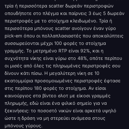
τρία ή περισσότερα scatter δωρεάν περιστροφών
οπουδήποτε στο πλέγμα και παίρνεις 3 έως 5 δωρεάν
περιστροφές με το στοίχημα κλειδωμένο. Τρία ή
περισσότερα μπόνους scatter ανοίγουν έναν γύρο
pick-em όπου οι πολλαπλασιαστές που αποκαλύπτεις
συσσωρεύονται μέχρι 100 φορές το στοίχημα
γραμμής. Το μετρημένο RTP είναι 92%, και η
συχνότητα νίκης είναι γύρω στο 48%, οπότε περίπου
οι μισές από όλες τις πληρωμένες περιστροφές σου
δίνουν κάτι πίσω. Η μεγαλύτερη νίκη σε 10
εκατομμύρια προσομοιωμένες περιστροφές έφτασε
στις περίπου 180 φορές το στοίχημα. Αν είσαι
καινούργιος στα βίντεο σλοτ με είκοσι γραμμές
πληρωμής, εδώ είναι ένα φιλικό σημείο για να
ξεκινήσεις: το ποσοστό νικών είναι αρκετά υψηλό
ώστε η δράση να μη στερεύει ανάμεσα στους
μπόνους γύρους.