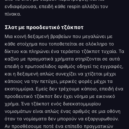
ενδιαφέρουσα, επειδή κάθε respin αλλάζει τον
πίνακα.
Σλοτ με προοδευτικό τζάκποτ
Μια κοινή δεξαμενή βραβείων που μεγαλώνει με
κάθε στοίχημα που τοποθετείται σε ολόκληρο το
δίκτυο και πληρώνει ένα τεράστιο τζάκποτ τυχαία. Τα
καζίνο με πραγματικά χρήματα στηρίζονται σε αυτά
επειδή ο πρωτοσέλιδος αριθμός οδηγεί τις εγγραφές,
και η δεξαμενή απλώς συνεχίζει να χτίζεται μέχρι
κάποιος να την πετύχει, μερικές φορές μέχρι τα
εκατομμύρια. Εμείς δεν τρέχουμε κάποιο, επειδή ένα
προοδευτικό τζάκποτ δεν έχει νόημα με εικονικό
χρήμα. Ένα τζάκποτ ενός δισεκατομμυρίου
νομισμάτων είναι απλώς ένας αριθμός σε μια οθόνη
όταν τα νομίσματα δεν μπορούν να εξαργυρωθούν.
Αν προσθέσουμε ποτέ ένα επίπεδο πραγματικών