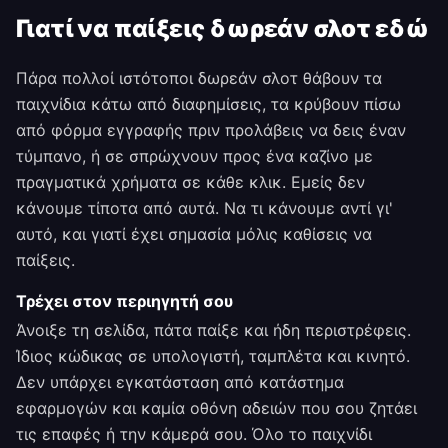
Γιατί να παίξεις δωρεάν σλοτ εδώ
Πάρα πολλοί ιστότοποι δωρεάν σλοτ θάβουν τα
παιχνίδια κάτω από διαφημίσεις, τα κρύβουν πίσω
από φόρμα εγγραφής πριν προλάβεις να δεις έναν
τύμπανο, ή σε σπρώχνουν προς ένα καζίνο με
πραγματικά χρήματα σε κάθε κλικ. Εμείς δεν
κάνουμε τίποτα από αυτά. Να τι κάνουμε αντί γι'
αυτό, και γιατί έχει σημασία μόλις καθίσεις να
παίξεις.
Τρέχει στον περιηγητή σου
Άνοιξε τη σελίδα, πάτα παίξε και ήδη περιστρέφεις.
Ίδιος κώδικας σε υπολογιστή, ταμπλέτα και κινητό.
Δεν υπάρχει εγκατάσταση από κατάστημα
εφαρμογών και καμία οθόνη αδειών που σου ζητάει
τις επαφές ή την κάμερά σου. Όλο το παιχνίδι