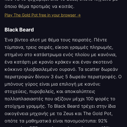
όποιο θέμα προτιμάς να κοιτάς.
Play
The Gold Pot
free in your browser →
Black Beard
Ένα βίντεο σλοτ με θέμα τους πειρατές. Πέντε
τύμπανα, τρεις σειρές, είκοσι γραμμές πληρωμής,
στημένο στο κατάστρωμα ενός πλοίου με κανόνια,
ένα κατάρτι με κρανίο κράκεν και έναν σκοτεινό
κόκκινο ηλιοβασιλεμένο ουρανό. Τα scatter δωρεάν
περιστροφών δίνουν 3 έως 5 δωρεάν περιστροφές. Ο
μπόνους γύρος είναι μια επιλογή με κανόνι:
στοχεύεις, πυροβολείς, και αποκαλύπτεις
πολλαπλασιαστές που αξίζουν μέχρι 100 φορές το
στοίχημα γραμμής. Το Black Beard τρέχει στην ίδια
οικογένεια μηχανής με τα Zeus και The Gold Pot,
οπότε τα μαθηματικά είναι πανομοιότυπα: 92%