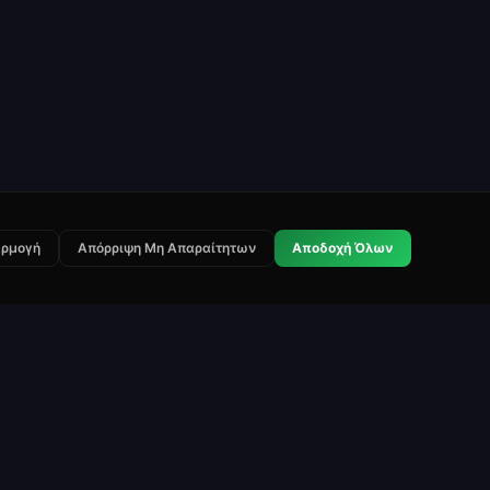
ρμογή
Απόρριψη Μη Απαραίτητων
Αποδοχή Όλων
Νομικά
Επικοινωνία
Όροι Χρήσης