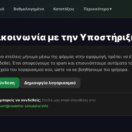
υά
Βαθμολογημένα
Κατατάξεις
Περισσότερα
▾
ικοινωνία με την Υποστήριξ
 να στείλεις μήνυμα μέσω της φόρμας στην εφαρμογή, πρέπει να έ
δεθεί. Έτσι αποφεύγουμε το spam και επισυνάπτουμε αυτόματα τ
ιχεία του λογαριασμού σου, ώστε να σε βοηθήσουμε πιο γρήγορα.
ύνδεση
Δημιουργία λογαριασμού
μπορείς να συνδεθείς;
Στείλε μας email απευθείας στο:
ort@roulette-simulator.info