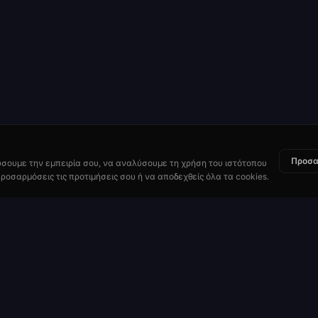
Προσα
ώσουμε την εμπειρία σου, να αναλύσουμε τη χρήση του ιστότοπου
ροσαρμόσεις τις προτιμήσεις σου ή να αποδεχθείς όλα τα cookies.
Πόροι
Πώς να Παίξεις
 Ρουλέτας
Πληρωμές & Πιθανότητες