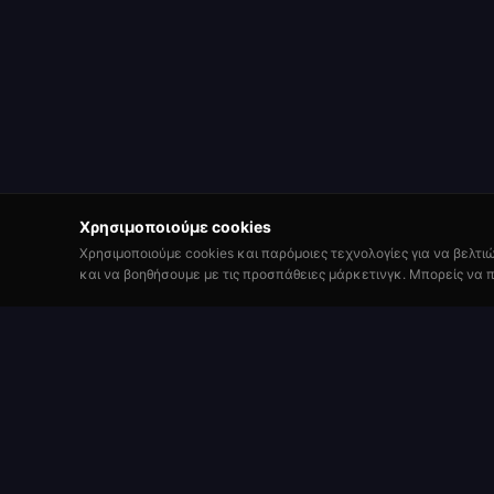
Χρησιμοποιούμε cookies
Χρησιμοποιούμε cookies και παρόμοιες τεχνολογίες για να βελτι
και να βοηθήσουμε με τις προσπάθειες μάρκετινγκ. Μπορείς να π
Παίξε
Roulette Simulator
Εγγραφή
Μία από τις πιο μακροχρόνιες δωρεάν
πλατφόρμες ρουλέτας στο διαδίκτυο. Παίξε
Τραπέζια