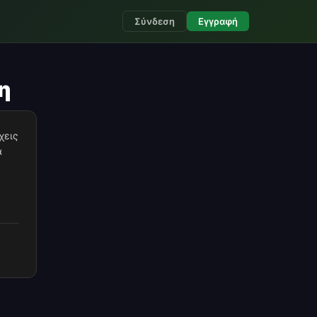
Σύνδεση
Εγγραφή
η
χεις
α