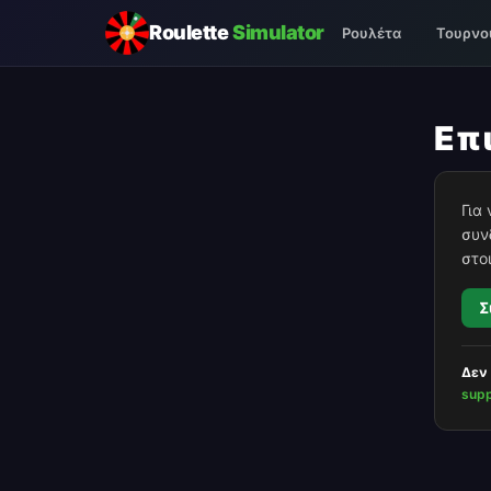
Roulette
Simulator
Ρουλέτα
Τουρνο
Επ
Για
συν
στο
Σ
Δεν 
supp