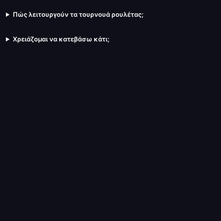
Πώς λειτουργούν τα τουρνουά ρουλέτας;
Χρειάζομαι να κατεβάσω κάτι;