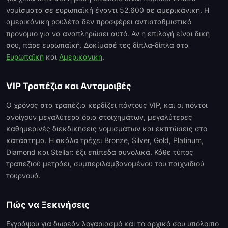
νομίσματα σε ευρωπαϊκή έναντι 52.600 σε αμερικάνικη. Η
αμερικάνικη ρουλέτα δεν προσφέρει αντισταθμιστικό
προνόμιο για να αναπληρώσει αυτό. Αν η επιλογή είναι δική
σου, πάρε ευρωπαϊκή. Δοκίμασέ τες δίπλα-δίπλα στα
Ευρωπαϊκή
και
Αμερικάνικη
.
VIP Τραπέζια και Ανταμοιβές
Ο χρόνος στα τραπέζια κερδίζει πόντους VIP, και οι πόντοι
ανοίγουν μεγαλύτερα όρια στοιχημάτων, μεγαλύτερες
καθημερινές διεκδικήσεις νομισμάτων και εκπτώσεις στο
κατάστημα. Η σκάλα τρέχει Bronze, Silver, Gold, Platinum,
Diamond και Stellar: έξι επίπεδα συνολικά. Κάθε τύπος
τραπεζιού μετράει, συμπεριλαμβανομένου του παιχνιδιού
τουρνουά.
Πώς να Ξεκινήσεις
Εγγράψου για δωρεάν λογαριασμό και το αρχικό σου υπόλοιπο