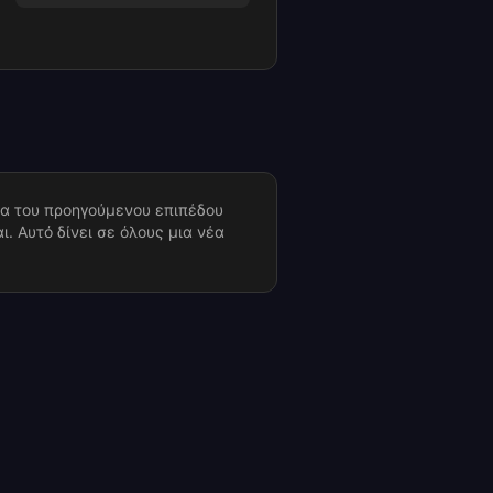
ια του προηγούμενου επιπέδου
. Αυτό δίνει σε όλους μια νέα