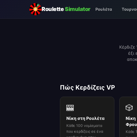
Roulette
Simulator
Ρουλέτα
Τουρνο
Κέρδιζε 
έξι 
αποκ
Πώς Κερδίζεις VP
🎰
🎲
Νίκη στη Ρουλέτα
Νίκη
Φρου
Κάθε 100 νομίσματα
που κερδίζεις σε ένα
Κάθε 