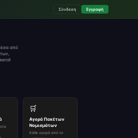
Σύνδεση
Εγγραφή
 μέσα από
άτων,
eroll
🛒
ά
Αγορά Πακέτων
Νομισμάτων
ματα
Κάθε αγορά από το