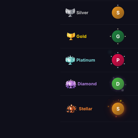
S
Silver
G
Gold
P
Platinum
D
Diamond
S
Stellar