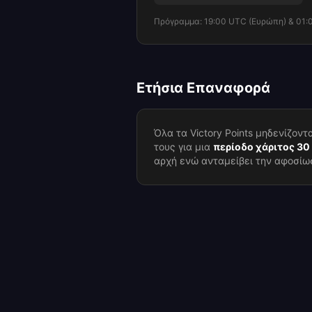
Πρόγραμμα: 19:00 UTC (Ευρώπη) & 01:
Ετήσια Επαναφορά
Όλα τα Victory Points μηδενίζοντ
τους για μια
περίοδο χάριτος 3
αρχή ενώ ανταμείβει την αφοσίω