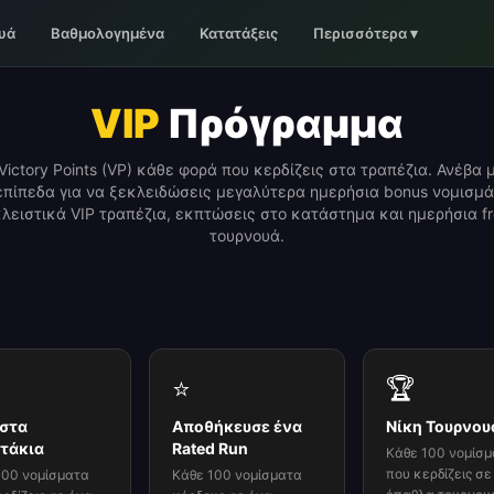
υά
Βαθμολογημένα
Κατατάξεις
Περισσότερα
▾
VIP
Πρόγραμμα
Victory Points (VP) κάθε φορά που κερδίζεις στα τραπέζια. Ανέβα
επίπεδα για να ξεκλειδώσεις μεγαλύτερα ημερήσια bonus νομισμ
λειστικά VIP τραπέζια, εκπτώσεις στο κατάστημα και ημερήσια fre
τουρνουά.
⭐
🏆
 στα
Αποθήκευσε ένα
Νίκη Τουρνου
τάκια
Rated Run
Κάθε 100 νομίσ
που κερδίζεις σε
100 νομίσματα
Κάθε 100 νομίσματα