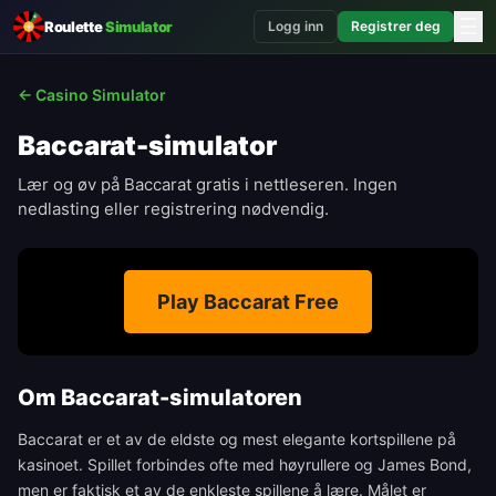
☰
Roulette
Simulator
Logg inn
Registrer deg
← Casino Simulator
Baccarat-simulator
Lær og øv på Baccarat gratis i nettleseren. Ingen
nedlasting eller registrering nødvendig.
Play
Baccarat
Free
Om Baccarat-simulatoren
Baccarat er et av de eldste og mest elegante kortspillene på
kasinoet. Spillet forbindes ofte med høyrullere og James Bond,
men er faktisk et av de enkleste spillene å lære. Målet er