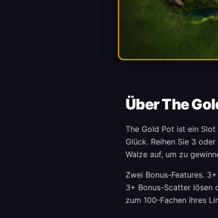
Über The Gol
The Gold Pot ist ein Slo
Glück. Reihen Sie 3 oder
Walze auf, um zu gewinn
Zwei Bonus-Features. 3+ 
3+ Bonus-Scatter lösen d
zum 100-Fachen Ihres Lin