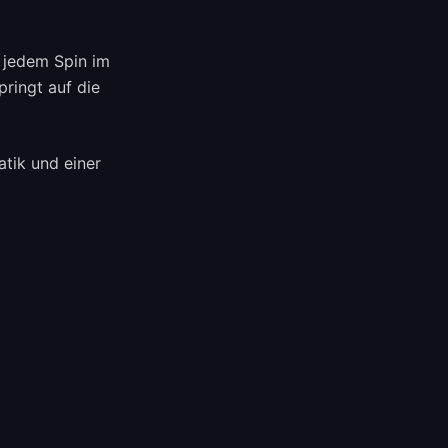
i jedem Spin im
ringt auf die
tik und einer