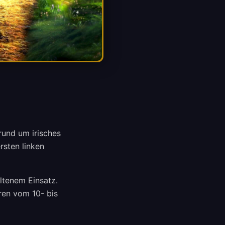
rund um irisches
rsten linken
ltenem Einsatz.
ren vom 10- bis