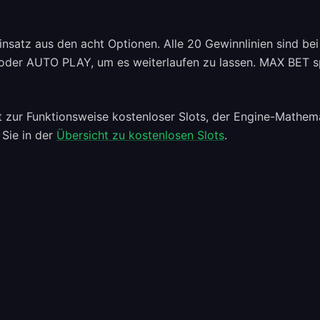
insatz aus den acht Optionen. Alle 20 Gewinnlinien sind be
 oder AUTO PLAY, um es weiterlaufen zu lassen. MAX BET sp
t zur Funktionsweise kostenloser Slots, der Engine-Mathema
 Sie in der
Übersicht zu kostenlosen Slots
.