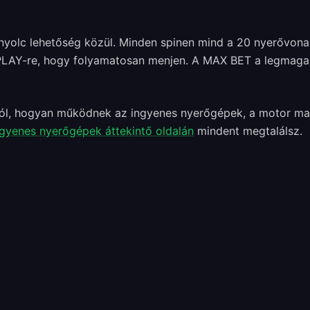
ő nyolc lehetőség közül. Minden spinen mind a 20 nyerővonal
PLAY-re, hogy folyamatosan menjen. A MAX BET a legmaga
ról, hogyan működnek az ingyenes nyerőgépek, a motor ma
ngyenes nyerőgépek áttekintő oldalán
mindent megtalálsz.