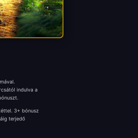
émával.
csától indulva a
bónuszt.
téttel. 3+ bónusz
áig terjedő