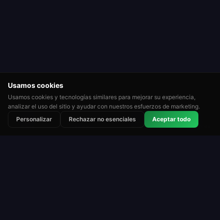
Usamos cookies
Usamos cookies y tecnologías similares para mejorar su experiencia,
analizar el uso del sitio y ayudar con nuestros esfuerzos de marketing.
⭐
🏆
👑
Personalizar
Rechazar no esenciales
Aceptar todo
Calificado
Torneos
Clasificaciones
Ruleta
Roulette Simulator
Una de las plataformas de ruleta gratuita más
antiguas de la web. Juega por diversión con
monedas virtuales. Sin dinero real. Sin descargas.