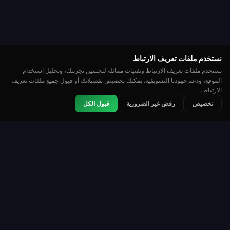
نستخدم ملفات تعريف الارتباط
نستخدم ملفات تعريف الارتباط وتقنيات مماثلة لتحسين تجربتك، وتحليل استخدام
الموقع، ودعم جهودنا التسويقية. يمكنك تخصيص تفضيلاتك أو قبول جميع ملفات تعريف
الارتباط.
👑
🏆
⭐
تخصيص
رفض غير الضرورية
قبول الكل
مصنف
بطولات
لوحة المتصدرين
روليت
Roulette Simulator
إحدى أطول المنصات المجانية للروليت على الإنترنت.
العب بمتعة مع عملات افتراضية. بدون أموال حقيقية. بدون
تحميل.
العب
الموارد