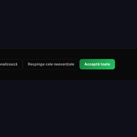
nalizează
Respinge cele neesențiale
Acceptă toate
Legal
Contact
Termenii serviciului