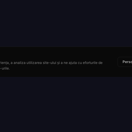
Perso
ența, a analiza utilizarea site-ului și a ne ajuta cu eforturile de
-urile.
Resurse
re
Cum se joacă
uletă
Plăți și șanse